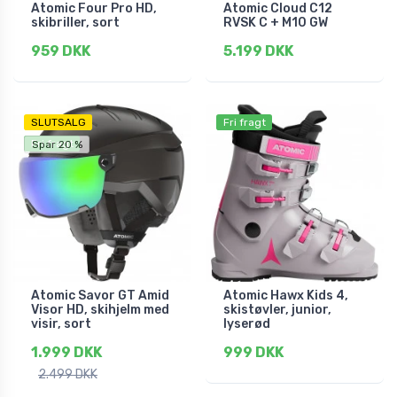
Atomic Four Pro HD,
Atomic Cloud C12
skibriller, sort
RVSK C + M10 GW
959 DKK
5.199 DKK
SLUTSALG
Fri fragt
Fri fragt
Spar 20 %
Atomic Savor GT Amid
Atomic Hawx Kids 4,
Visor HD, skihjelm med
skistøvler, junior,
visir, sort
lyserød
1.999 DKK
999 DKK
2.499 DKK