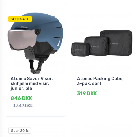
SLUTSALG
Atomic Savor Visor,
Atomic Packing Cube,
skihjelm med visir,
3-pak, sort
junior, blå
319 DKK
846 DKK
1.349 DKK
Spar 20 %