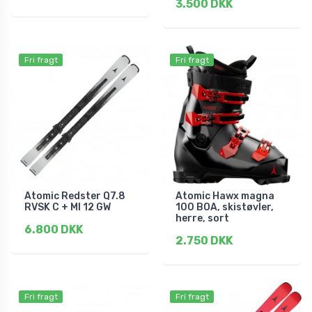
3.500 DKK
Fri fragt
Fri fragt
Atomic Redster Q7.8
Atomic Hawx magna
RVSK C + MI 12 GW
100 BOA, skistøvler,
herre, sort
6.800 DKK
2.750 DKK
Fri fragt
Fri fragt