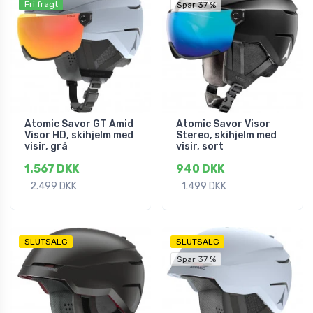
Fri fragt
Spar 37 %
Atomic Savor GT Amid
Atomic Savor Visor
Visor HD, skihjelm med
Stereo, skihjelm med
visir, grå
visir, sort
1.567 DKK
940 DKK
2.499 DKK
1.499 DKK
SLUTSALG
SLUTSALG
Spar 37 %