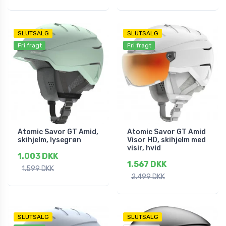
SLUTSALG
SLUTSALG
Fri fragt
Fri fragt
Atomic Savor GT Amid,
Atomic Savor GT Amid
skihjelm, lysegrøn
Visor HD, skihjelm med
visir, hvid
1.003 DKK
1.567 DKK
1.599 DKK
2.499 DKK
SLUTSALG
SLUTSALG