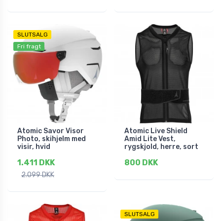
SLUTSALG
Fri fragt
Atomic Savor Visor
Atomic Live Shield
Photo, skihjelm med
Amid Lite Vest,
visir, hvid
rygskjold, herre, sort
1.411 DKK
800 DKK
2.099 DKK
SLUTSALG