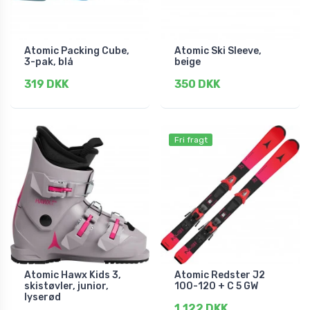
Atomic Packing Cube,
Atomic Ski Sleeve,
3-pak, blå
beige
319 DKK
350 DKK
Fri fragt
Atomic Hawx Kids 3,
Atomic Redster J2
skistøvler, junior,
100-120 + C 5 GW
lyserød
1.122 DKK