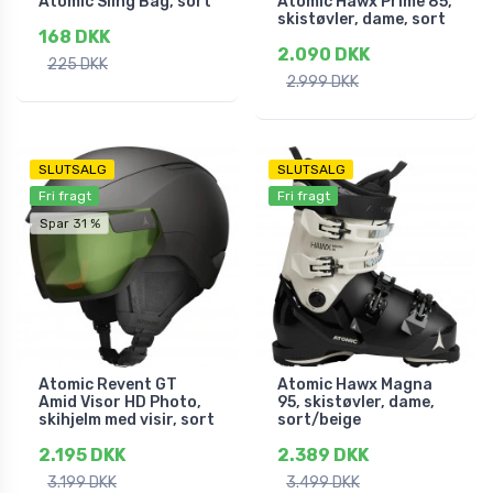
Atomic Sling Bag, sort
Atomic Hawx Prime 85,
skistøvler, dame, sort
168 DKK
2.090 DKK
225 DKK
2.999 DKK
SLUTSALG
SLUTSALG
Fri fragt
Fri fragt
Spar 31 %
Atomic Revent GT
Atomic Hawx Magna
Amid Visor HD Photo,
95, skistøvler, dame,
skihjelm med visir, sort
sort/beige
2.195 DKK
2.389 DKK
3.199 DKK
3.499 DKK