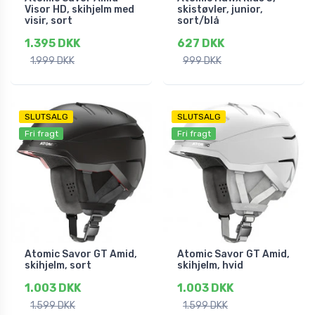
Visor HD, skihjelm med
skistøvler, junior,
visir, sort
sort/blå
1.395 DKK
627 DKK
1.999 DKK
999 DKK
SLUTSALG
SLUTSALG
Fri fragt
Fri fragt
Atomic Savor GT Amid,
Atomic Savor GT Amid,
skihjelm, sort
skihjelm, hvid
1.003 DKK
1.003 DKK
1.599 DKK
1.599 DKK