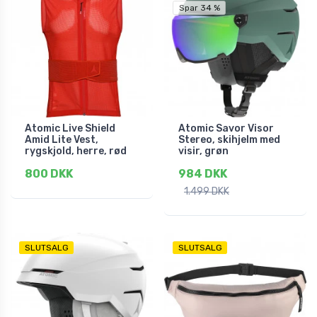
Spar 34 %
Atomic Live Shield
Atomic Savor Visor
Amid Lite Vest,
Stereo, skihjelm med
rygskjold, herre, rød
visir, grøn
800 DKK
984 DKK
1.499 DKK
SLUTSALG
SLUTSALG