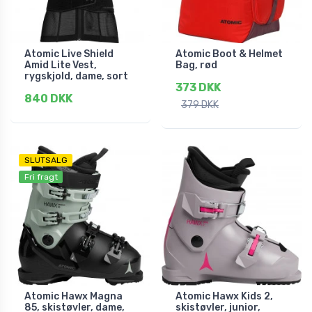
Atomic Live Shield
Atomic Boot & Helmet
Amid Lite Vest,
Bag, rød
rygskjold, dame, sort
373 DKK
840 DKK
379 DKK
SLUTSALG
Fri fragt
Atomic Hawx Magna
Atomic Hawx Kids 2,
85, skistøvler, dame,
skistøvler, junior,