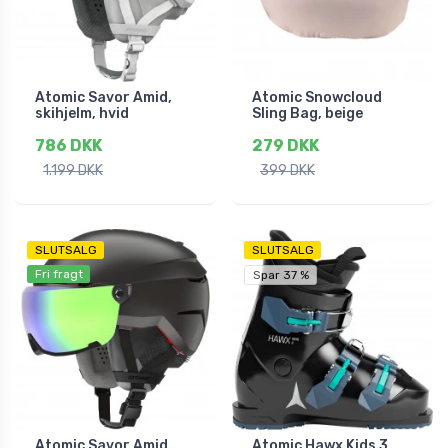
Atomic Savor Amid,
Atomic Snowcloud
skihjelm, hvid
Sling Bag, beige
786 DKK
279 DKK
1.199 DKK
399 DKK
SLUTSALG
SLUTSALG
Fri fragt
Spar 37 %
Atomic Savor Amid
Atomic Hawx Kids 3,