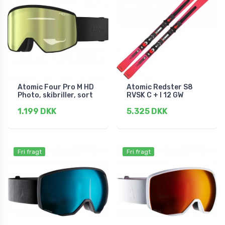
Atomic Four Pro M HD
Atomic Redster S8
Photo, skibriller, sort
RVSK C + I 12 GW
1.199 DKK
5.325 DKK
Fri fragt
Fri fragt