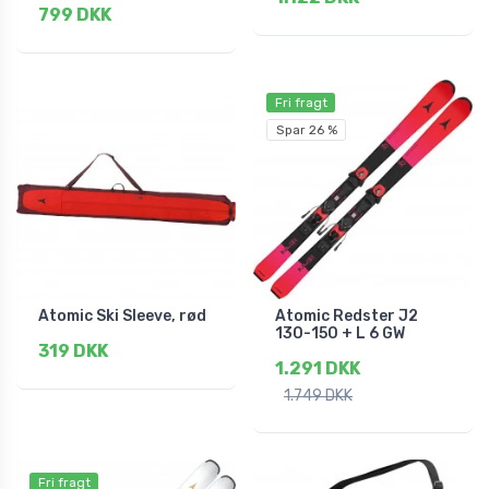
799 DKK
Fri fragt
Spar 26 %
Atomic Ski Sleeve, rød
Atomic Redster J2
130-150 + L 6 GW
319 DKK
1.291 DKK
1.749 DKK
Fri fragt