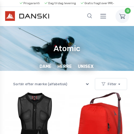
Prisgaranti
Dag til dag levering
Gratis fragt over 999,-
0
Atomic
DAME
HERRE
UNISEX
Filter