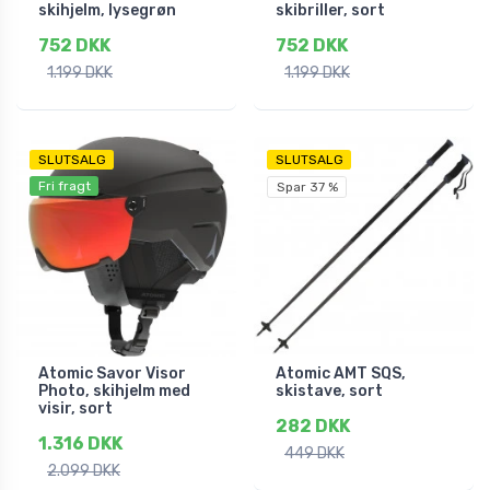
skihjelm, lysegrøn
skibriller, sort
752 DKK
752 DKK
1.199 DKK
1.199 DKK
SLUTSALG
SLUTSALG
Fri fragt
Spar 37 %
Atomic Savor Visor
Atomic AMT SQS,
Photo, skihjelm med
skistave, sort
visir, sort
282 DKK
1.316 DKK
449 DKK
2.099 DKK