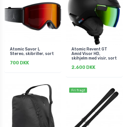
Atomic Savor L
Atomic Revent GT
Stereo, skibriller, sort
Amid Visor HD,
skihjelm med visir, sort
700 DKK
2.600 DKK
Fri fragt