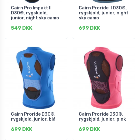
Cairn Pro Impakt II
Cairn Proride II D3O®,
D3O®, rygskjold,
rygskjold, junior, night
junior, night sky camo
sky camo
549 DKK
699 DKK
Cairn Proride D3O®,
Cairn Proride D3O®,
rygskjold, junior, blå
rygskjold, junior, pink
699 DKK
699 DKK