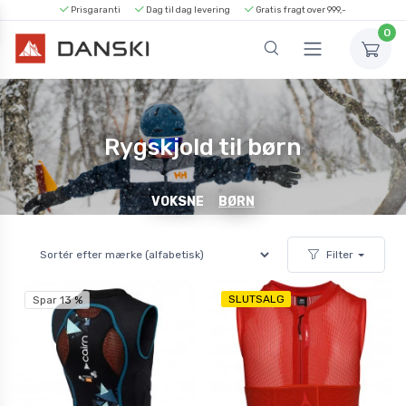
Prisgaranti
Dag til dag levering
Gratis fragt over 999,-
0
Rygskjold til børn
VOKSNE
BØRN
Filter
SLUTSALG
Spar 13 %