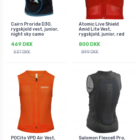
Cairn Proride D3O,
Atomic Live Shield
rygskjold vest, junior,
Amid Lite Vest,
night sky camo
rygskjold, junior, rød
469 DKK
800 DKK
537 DKK
899 DKK
POCito VPD Air Vest,
Salomon Flexcell Pro,