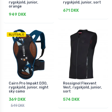
rygskjold, junior,
rygskjold, junior, sort
orange
671 DKK
949 DKK
SLUTSALG
Cairn Pro Impakt D3O,
Rossignol Flexvent
rygskjold, junior, night
Vest, rygskjold, junior,
sky camo
sort
369 DKK
574 DKK
549 DKK