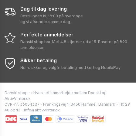
Dag til dag levering
Bestil inden kl. 18:00 på hverdage
og vi afsender samme dag.
Perfekte anmeldelser
Danski shop
har fået
4,8
stjerner ud af
5
. Baseret på
890
anmeldelser.
Sikker betaling
Nem, sikker og valgfri betaling med kort og MobilePay
Danski shop - drives i et samarbejde mellem Danski og
AktivVinter.dk
CVR-nr: 36054387 - Frankrigsvej 1, 8450 Hammel, Danmark - Tlf. 29
40 68 13 - info@aktivvinter.dk