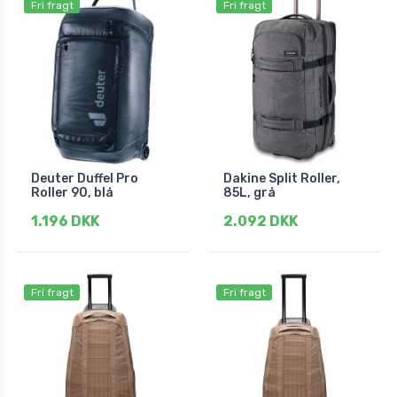
Fri fragt
Fri fragt
Deuter Duffel Pro
Dakine Split Roller,
Roller 90, blå
85L, grå
1.196 DKK
2.092 DKK
Fri fragt
Fri fragt