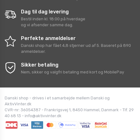
Dag til dag levering
Bestil inden kl. 18:00 på hverdage
og vi afsender samme dag.
Perfekte anmeldelser
Danski shop
har fået
4,8
stjerner ud af
5
. Baseret på
890
anmeldelser.
Sikker betaling
Nem, sikker og valgfri betaling med kort og MobilePay
Danski shop - drives i et samarbejde mellem Danski og
AktivVinter.dk
CVR-nr: 36054387 - Frankrigsvej 1, 8450 Hammel, Danmark - Tlf. 29
40 68 13 - info@aktivvinter.dk