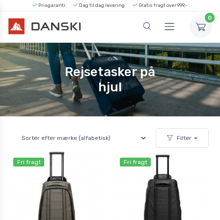
Prisgaranti
Dag til dag levering
Gratis fragt over 999,-
0
Rejsetasker på
hjul
Filter
Fri fragt
Fri fragt