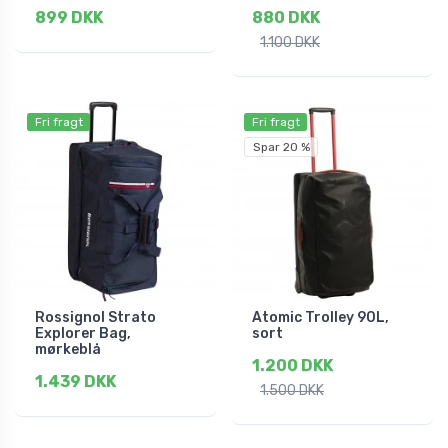
899 DKK
880 DKK
1.100 DKK
Fri fragt
Fri fragt
Spar 20 %
Rossignol Strato
Atomic Trolley 90L,
Explorer Bag,
sort
mørkeblå
1.200 DKK
1.439 DKK
1.500 DKK