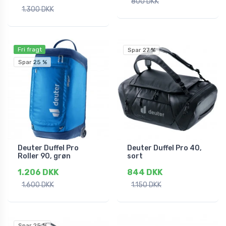
800 DKK
1.300 DKK
Fri fragt
Spar 27 %
Spar 25 %
Deuter Duffel Pro
Deuter Duffel Pro 40,
Roller 90, grøn
sort
1.206 DKK
844 DKK
1.600 DKK
1.150 DKK
Spar 25 %