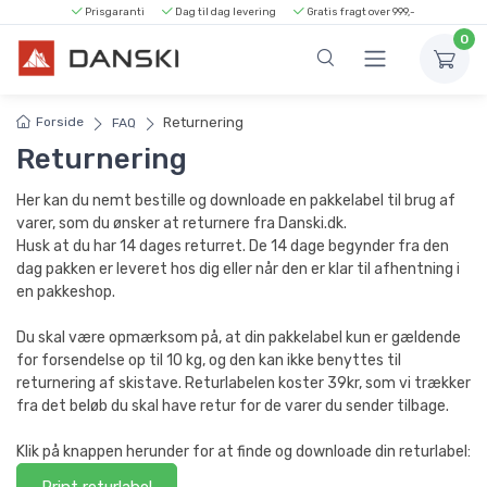
Prisgaranti
Dag til dag levering
Gratis fragt over 999,-
0
Forside
Returnering
FAQ
Returnering
Her kan du nemt bestille og downloade en pakkelabel til brug af
varer, som du ønsker at returnere fra Danski.dk.
Husk at du har 14 dages returret. De 14 dage begynder fra den
dag pakken er leveret hos dig eller når den er klar til afhentning i
en pakkeshop.
Du skal være opmærksom på, at din pakkelabel kun er gældende
for forsendelse op til 10 kg, og den kan ikke benyttes til
returnering af skistave. Returlabelen koster 39kr, som vi trækker
fra det beløb du skal have retur for de varer du sender tilbage.
Klik på knappen herunder for at finde og downloade din returlabel:
Print returlabel