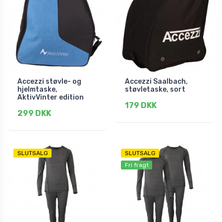
Accezzi støvle- og
Accezzi Saalbach,
hjelmtaske,
støvletaske, sort
AktivVinter edition
179 DKK
299 DKK
SLUTSALG
SLUTSALG
Fri fragt