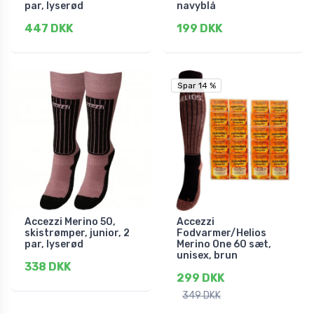
par, lyserød
navyblå
447 DKK
199 DKK
Spar 14 %
Spar 14 %
Accezzi Merino 50,
Accezzi
skistrømper, junior, 2
Fodvarmer/Helios
par, lyserød
Merino One 60 sæt,
unisex, brun
338 DKK
299 DKK
349 DKK