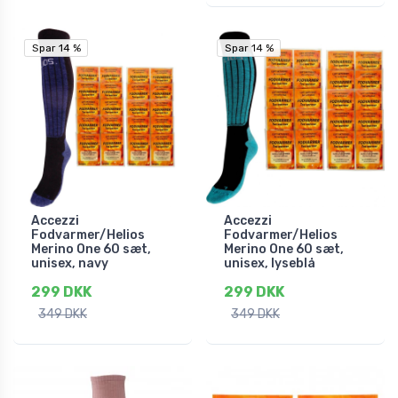
Spar 14 %
Spar 14 %
Spar 14 %
Spar 14 %
Accezzi
Accezzi
Fodvarmer/Helios
Fodvarmer/Helios
Merino One 60 sæt,
Merino One 60 sæt,
unisex, navy
unisex, lyseblå
299 DKK
299 DKK
349 DKK
349 DKK