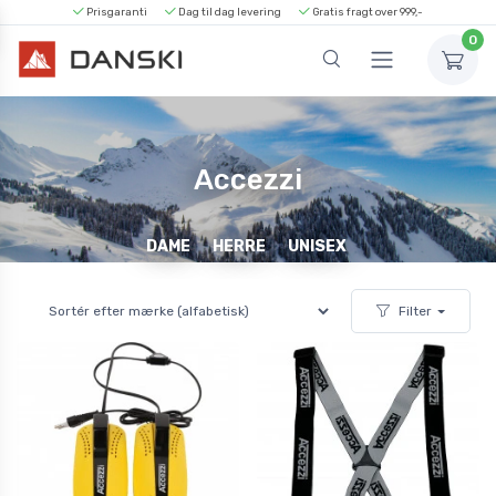
Prisgaranti
Dag til dag levering
Gratis fragt over 999,-
0
Accezzi
DAME
HERRE
UNISEX
Filter