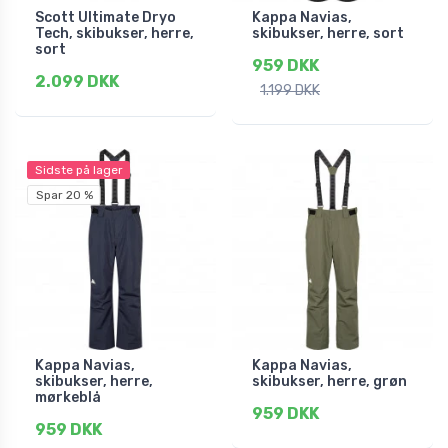
Scott Ultimate Dryo
Kappa Navias,
Tech, skibukser, herre,
skibukser, herre, sort
sort
959 DKK
2.099 DKK
1.199 DKK
Sidste på lager
Spar 20 %
Kappa Navias,
Kappa Navias,
skibukser, herre,
skibukser, herre, grøn
mørkeblå
959 DKK
959 DKK