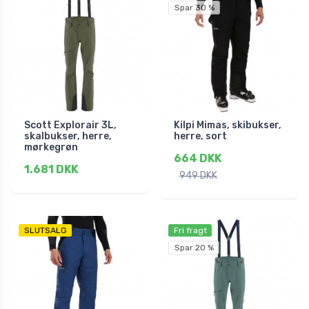
Spar 30 %
Scott Explorair 3L,
Kilpi Mimas, skibukser,
skalbukser, herre,
herre, sort
mørkegrøn
664 DKK
1.681 DKK
949 DKK
SLUTSALG
Fri fragt
Spar 20 %