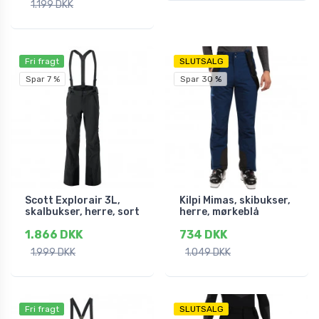
1.199 DKK
Fri fragt
SLUTSALG
Spar 7 %
Spar 30 %
Scott Explorair 3L,
Kilpi Mimas, skibukser,
skalbukser, herre, sort
herre, mørkeblå
1.866 DKK
734 DKK
1.999 DKK
1.049 DKK
Fri fragt
SLUTSALG