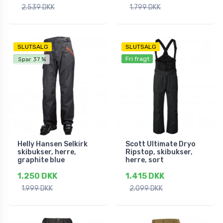
2.539 DKK
1.799 DKK
SLUTSALG
SLUTSALG
Fri fragt
Fri fragt
Spar 37 %
Helly Hansen Selkirk
Scott Ultimate Dryo
skibukser, herre,
Ripstop, skibukser,
graphite blue
herre, sort
1.250 DKK
1.415 DKK
1.999 DKK
2.099 DKK