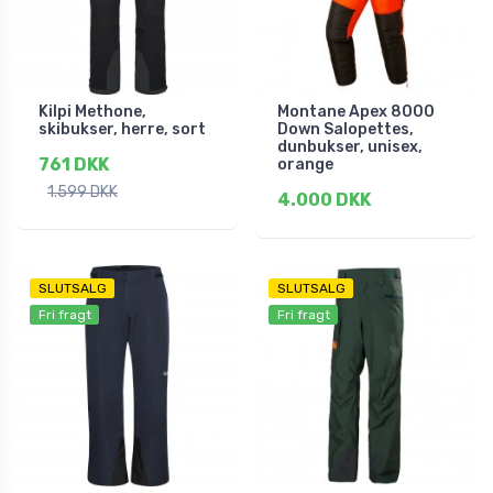
Kilpi Methone,
Montane Apex 8000
skibukser, herre, sort
Down Salopettes,
dunbukser, unisex,
761 DKK
orange
1.599 DKK
4.000 DKK
SLUTSALG
SLUTSALG
Fri fragt
Fri fragt