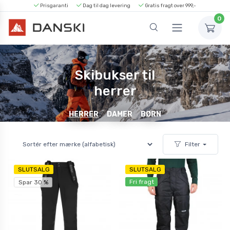
Prisgaranti
Dag til dag levering
Gratis fragt over 999,-
0
Skibukser til
herrer
HERRER
DAMER
BØRN
Filter
SLUTSALG
SLUTSALG
Fri fragt
Spar 30 %