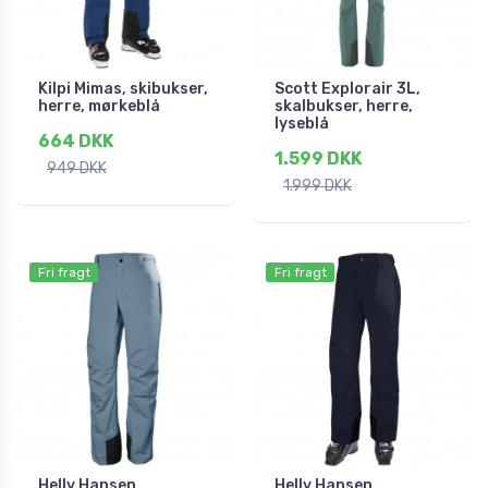
Kilpi Mimas, skibukser,
Scott Explorair 3L,
herre, mørkeblå
skalbukser, herre,
lyseblå
664 DKK
1.599 DKK
949 DKK
1.999 DKK
Fri fragt
Fri fragt
Helly Hansen
Helly Hansen