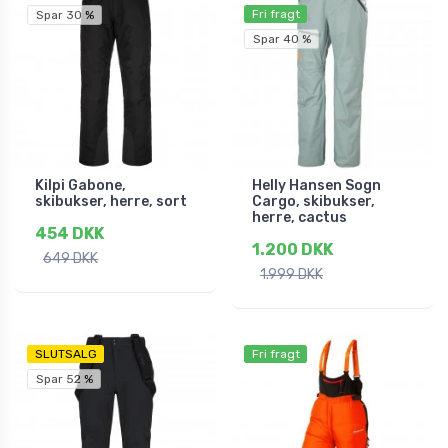
Fri fragt
Spar 30 %
Spar 40 %
Kilpi Gabone,
Helly Hansen Sogn
skibukser, herre, sort
Cargo, skibukser,
herre, cactus
454 DKK
1.200 DKK
649 DKK
1.999 DKK
SLUTSALG
Fri fragt
Spar 52 %