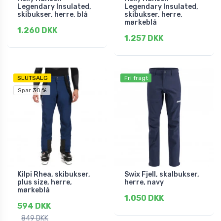
Legendary Insulated,
Legendary Insulated,
skibukser, herre, blå
skibukser, herre,
mørkeblå
1.260 DKK
1.257 DKK
SLUTSALG
Fri fragt
Spar 30 %
Kilpi Rhea, skibukser,
Swix Fjell, skalbukser,
plus size, herre,
herre, navy
mørkeblå
1.050 DKK
594 DKK
849 DKK