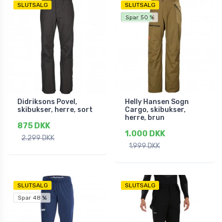
SLUTSALG
SLUTSALG
Fri fragt
Spar 50 %
Didriksons Povel,
Helly Hansen Sogn
skibukser, herre, sort
Cargo, skibukser,
herre, brun
875 DKK
1.000 DKK
2.299 DKK
1.999 DKK
SLUTSALG
SLUTSALG
Spar 48 %