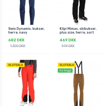
Swix Dynamic, bukser,
Kilpi Mimas, skibukser,
herre, navy
plus size, herre, sort
682 DKK
469 DKK
1.300 DKK
949 DKK
SLUTSALG
SLUTSALG
Fri fragt