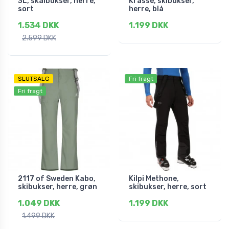
3L, skalbukser, herre,
Krasse, skibukser,
sort
herre, blå
1.534 DKK
1.199 DKK
2.599 DKK
SLUTSALG
Fri fragt
Fri fragt
2117 of Sweden Kabo,
Kilpi Methone,
skibukser, herre, grøn
skibukser, herre, sort
1.049 DKK
1.199 DKK
1.499 DKK