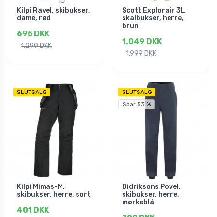
Kilpi Ravel, skibukser,
Scott Explorair 3L,
dame, rød
skalbukser, herre,
brun
695 DKK
1.049 DKK
1.299 DKK
1.999 DKK
SLUTSALG
SLUTSALG
Spar 53 %
Kilpi Mimas-M,
Didriksons Povel,
skibukser, herre, sort
skibukser, herre,
mørkeblå
401 DKK