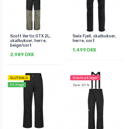
Scott Vertic GTX 2L,
Swix Fjell, skalbukser,
skalbukser, herre,
herre, sort
beige/sort
1.499 DKK
2.989 DKK
SLUTSALG
Sidste på lager
Fri fragt
Spar 20 %