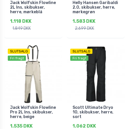
Jack Wolfskin Flowline
Helly Hansen Garibaldi
2L Ins, skibukser,
2.0, skibukser, herre,
herre, mørkeblå
mørkegrøn
1.118 DKK
1.583 DKK
1.849 DKK
2.699 DKK
SLUTSALG
SLUTSALG
Fri fragt
Fri fragt
Jack Wolfskin Flowline
Scott Ultimate Dryo
Pro 2L Ins, skibukser,
10, skibukser, herre,
herre, beige
sort
1.535 DKK
1.062 DKK