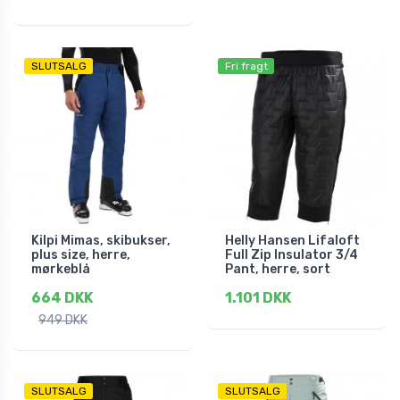
SLUTSALG
Fri fragt
Kilpi Mimas, skibukser,
Helly Hansen Lifaloft
plus size, herre,
Full Zip Insulator 3/4
mørkeblå
Pant, herre, sort
664 DKK
1.101 DKK
949 DKK
SLUTSALG
SLUTSALG