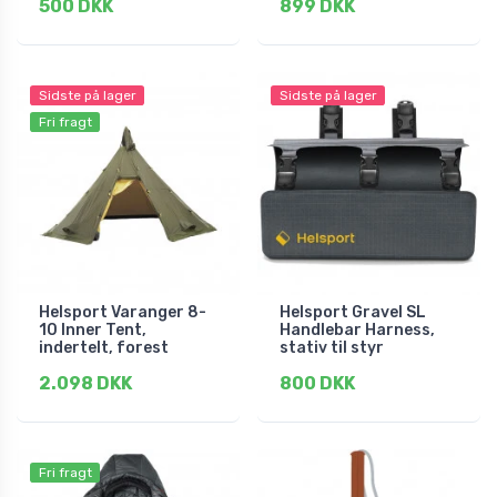
500 DKK
899 DKK
Sidste på lager
Sidste på lager
Fri fragt
Helsport Varanger 8-
Helsport Gravel SL
10 Inner Tent,
Handlebar Harness,
indertelt, forest
stativ til styr
2.098 DKK
800 DKK
Fri fragt