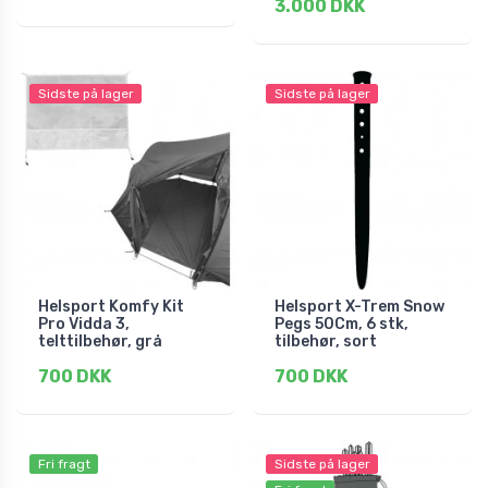
3.000 DKK
Sidste på lager
Sidste på lager
Helsport Komfy Kit
Helsport X-Trem Snow
Pro Vidda 3,
Pegs 50Cm, 6 stk,
telttilbehør, grå
tilbehør, sort
700 DKK
700 DKK
Fri fragt
Sidste på lager