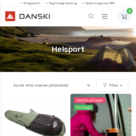
Prisgaranti
Dag til dag levering
Gratis fragt over 999,-
0
Helsport
Filter
Sidste på lager
Fri fragt