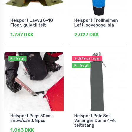
Helsport Lavvu 8-10
Helsport Trollheimen
Floor, gulv til telt
Left, sovepose, blå
1.737 DKK
2.027 DKK
Fri fragt
Sidste på lager
Fri fragt
Helsport Pegs 50cm,
Helsport Pole Set
snow/sand, 8pcs
Varanger Dome 4-6,
teltstang
1.063 DKK