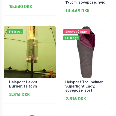
195cm, sovepose, hvid
15.530 DKK
14.469 DKK
Fri fragt
Sidste på lager
Fri fragt
Helsport Lavvu
Helsport Trollheimen
Burner, teltovn
Superlight Lady,
sovepose, sort
2.316 DKK
2.316 DKK