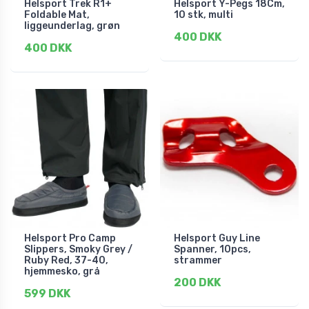
Helsport Trek R1+
Helsport Y-Pegs 18Cm,
Foldable Mat,
10 stk, multi
liggeunderlag, grøn
400 DKK
400 DKK
Helsport Pro Camp
Helsport Guy Line
Slippers, Smoky Grey /
Spanner, 10pcs,
Ruby Red, 37-40,
strammer
hjemmesko, grå
200 DKK
599 DKK