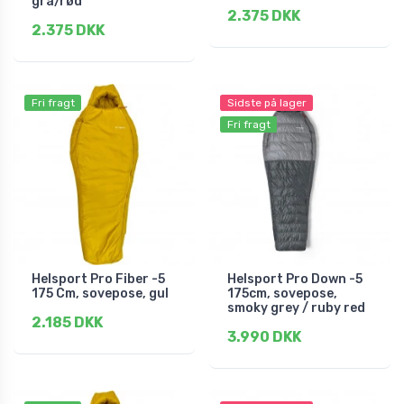
grå/rød
2.375 DKK
2.375 DKK
Fri fragt
Sidste på lager
Fri fragt
Helsport Pro Fiber -5
Helsport Pro Down -5
175 Cm, sovepose, gul
175cm, sovepose,
smoky grey / ruby red
2.185 DKK
3.990 DKK