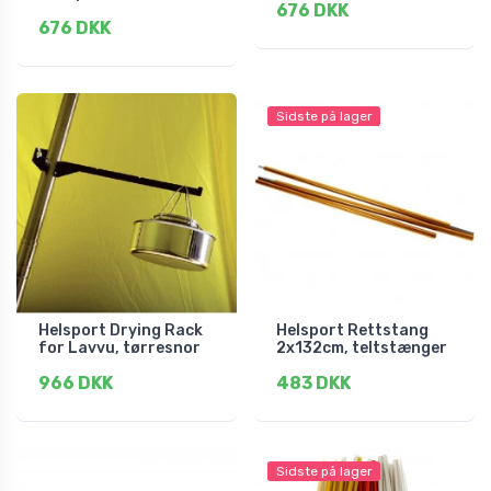
676 DKK
676 DKK
Sidste på lager
Helsport Drying Rack
Helsport Rettstang
for Lavvu, tørresnor
2x132cm, teltstænger
966 DKK
483 DKK
Sidste på lager