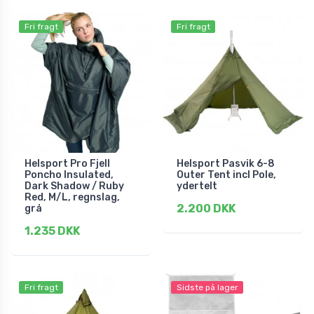
Fri fragt
Fri fragt
Helsport Pro Fjell
Helsport Pasvik 6-8
Poncho Insulated,
Outer Tent incl Pole,
Dark Shadow / Ruby
ydertelt
Red, M/L, regnslag,
2.200 DKK
grå
1.235 DKK
Fri fragt
Sidste på lager