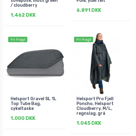
sovepose, moss green
Pole, ydertelt
/ cloudberry
6.891 DKK
1.462 DKK
Fri fragt
Fri fragt
Helsport Gravel SL 1L
Helsport Pro Fjell
Top Tube Bag,
Poncho, Helsport
cykeltaske
Cloudberry, M/L,
regnslag, grå
1.000 DKK
1.045 DKK