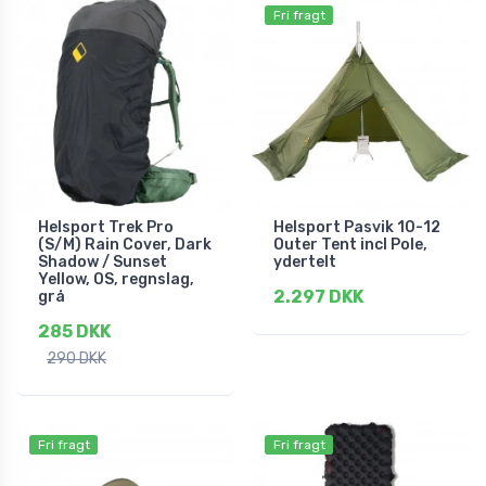
Fri fragt
Helsport Trek Pro
Helsport Pasvik 10-12
(S/M) Rain Cover, Dark
Outer Tent incl Pole,
Shadow / Sunset
ydertelt
Yellow, OS, regnslag,
2.297 DKK
grå
285 DKK
290 DKK
Fri fragt
Fri fragt