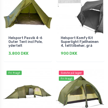
Helsport Pasvik 4-6
Helsport Komfy Kit
Outer Tent incl Pole,
Superlight Fjellheimen
ydertelt
4, telttilbehør, grå
3.800 DKK
900 DKK
Fri fragt
Sidste på lager
Fri fragt