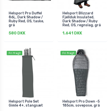
Helsport Pro Duffel
Helsport Blizzard
86L, Dark Shadow /
Fjellduk Insulated,
Ruby Red, OS, taske,
Dark Shadow / Ruby
grå
Red, OS, regnslag, grå
580 DKK
1.641 DKK
Fri fragt
Fri fragt
Helsport Pole Set
Helsport Pro Down -5
Gimle 4+, stangsæt
185cm, sovepose, grå