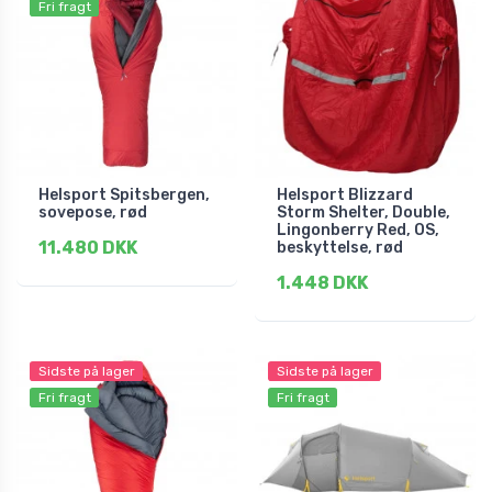
Fri fragt
Helsport Spitsbergen,
Helsport Blizzard
sovepose, rød
Storm Shelter, Double,
Lingonberry Red, OS,
11.480 DKK
beskyttelse, rød
1.448 DKK
Sidste på lager
Sidste på lager
Fri fragt
Fri fragt