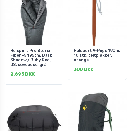
Helsport Pro Storen
Helsport V-Pegs 19Cm,
Fiber -5 195cm, Dark
10 stk, teltpløkker,
Shadow / Ruby Red,
orange
OS, sovepose, grå
300 DKK
2.695 DKK