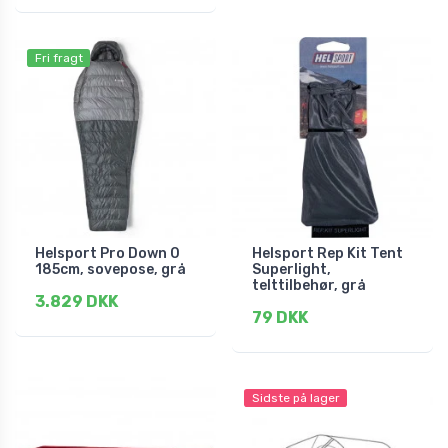
Fri fragt
Helsport Pro Down 0
Helsport Rep Kit Tent
185cm, sovepose, grå
Superlight,
telttilbehør, grå
3.829 DKK
79 DKK
Sidste på lager