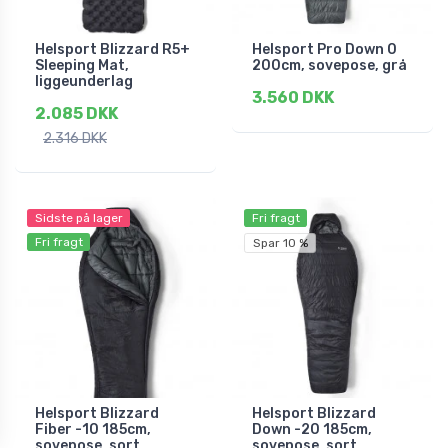
Helsport Blizzard R5+
Helsport Pro Down 0
Sleeping Mat,
200cm, sovepose, grå
liggeunderlag
3.560 DKK
2.085 DKK
2.316 DKK
Sidste på lager
Fri fragt
Fri fragt
Spar 10 %
Helsport Blizzard
Helsport Blizzard
Fiber -10 185cm,
Down -20 185cm,
sovepose, sort
sovepose, sort