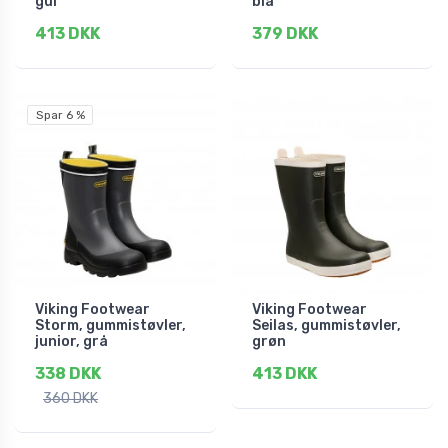
gul
blå
413 DKK
379 DKK
Spar 6 %
Viking Footwear
Viking Footwear
Storm, gummistøvler,
Seilas, gummistøvler,
junior, grå
grøn
338 DKK
413 DKK
360 DKK