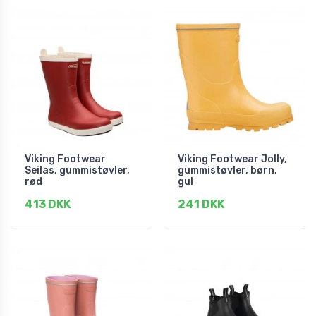
Viking Footwear
Viking Footwear Jolly,
Seilas, gummistøvler,
gummistøvler, børn,
rød
gul
413 DKK
241 DKK