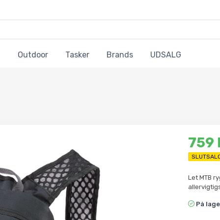
Outdoor
Tasker
Brands
UDSALG
759
SLUTSAL
Let MTB ry
allervigtig
På lage