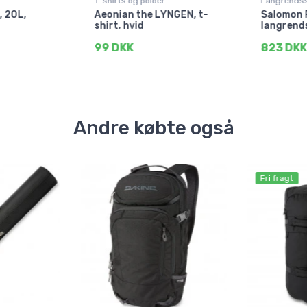
T-shirts og poloer
Langrendss
, 20L,
Aeonian the LYNGEN, t-
Salomon R
shirt, hvid
langrends
99 DKK
823 DKK
Andre købte også
Fri fragt