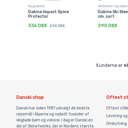
Rygskjold
Skitasker og skip
 DLX
Dakine Impact Spine
Dakine Ski Slee
Protector
cm, sort
336 DKK
290 DKK
349 DKK
Kunderne er
v
Danski shop
Oftest st
Danski har siden 1981 udvalgt de bedste
Oftest stil
rejsemål i Alperne og vejledt tusinder af
Levering og
skiglade børn og voksne. I dag er Danski en
Ombytning
del af Skinetworks, der er Nordens største