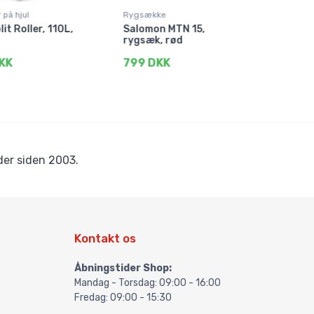
 på hjul
Rygsække
Comp
it Roller, 110L,
Salomon MTN 15,
Db 
rygsæk, rød
Mult
bla
KK
799 DKK
307
er siden 2003.
Kontakt os
Åbningstider Shop:
Mandag - Torsdag: 09:00 - 16:00
Fredag: 09:00 - 15:30