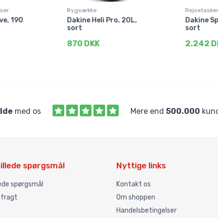
oser
Rygsække
Rejsetasker
ve, 190
Dakine Heli Pro, 20L,
Dakine Spl
sort
sort
870 DKK
2.242 D
ilde
med os
Mere end
500.000
kund
illede spørgsmål
Nyttige links
lede spørgsmål
Kontakt os
 fragt
Om shoppen
Handelsbetingelser