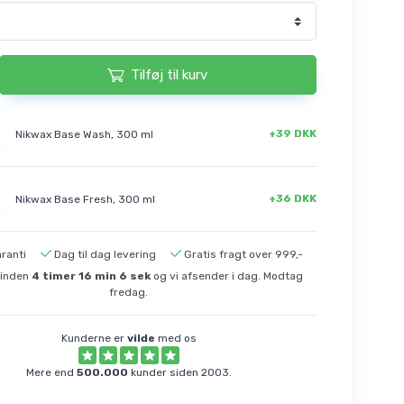
Tilføj til kurv
+39 DKK
Nikwax Base Wash, 300 ml
+36 DKK
Nikwax Base Fresh, 300 ml
ranti
Dag til dag levering
Gratis fragt over 999,-
 inden
4
timer
16
min
5
sek
og vi afsender i dag. Modtag
fredag.
Kunderne er
vilde
med os
Mere end
500.000
kunder siden 2003.