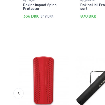
Rygskjold
Rygsække
Dakine Impact Spine
Dakine Heli Pro
Protector
sort
336 DKK
870 DKK
349 DKK