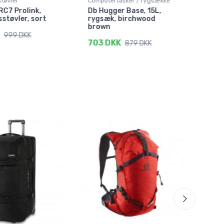
tøvler
Computertasker / rygsække
Rejs
C7 Prolink,
Db Hugger Base, 15L,
Hel
støvler, sort
rygsæk, birchwood
Duff
brown
fro
999 DKK
703 DKK
558
879 DKK
Spar