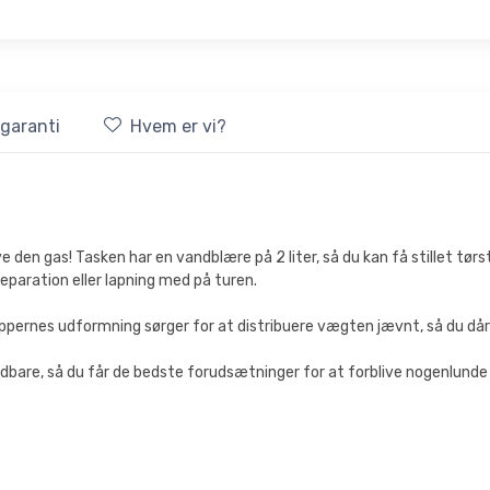
sgaranti
Hvem er vi?
ve den gas! Tasken har en vandblære på 2 liter, så du kan få stillet tørs
reparation eller lapning med på turen.
roppernes udformning sørger for at distribuere vægten jævnt, så du dår
are, så du får de bedste forudsætninger for at forblive nogenlunde n