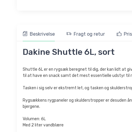
Beskrivelse
Fragt og retur
Pri
Dakine Shuttle 6L, sort
Shuttle 6L er en rygsæk beregnet til dig, der kan lidt at gi
til at have en snack samt det mest essentielle udstyr til 
Tasken i sig selv er ekstremt let, og tasken og skulderst
Rygsækkens rygpaneler og skulderstropper er desuden åndb
bjergene.
Volumen: 6L
Med 2 liter vandblære