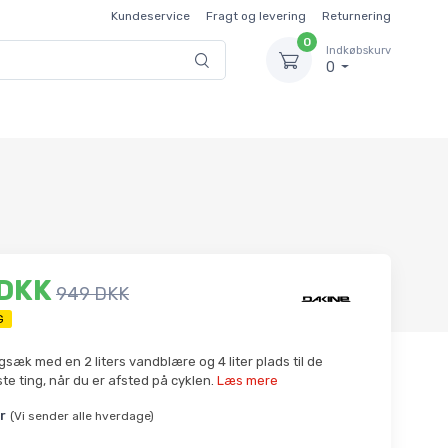
Kundeservice
Fragt og levering
Returnering
0
Indkøbskurv
0
 DKK
949 DKK
G
gsæk med en 2 liters vandblære og 4 liter plads til de
ste ting, når du er afsted på cyklen.
Læs mere
r
(Vi sender alle hverdage)