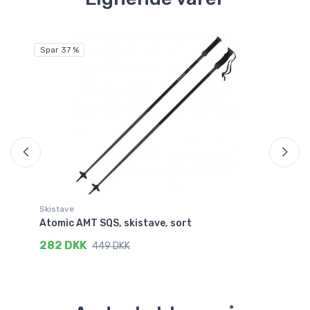
Spar 37 %
Skistave
Fle
Atomic AMT SQS, skistave, sort
Ac
282 DKK
2
449 DKK