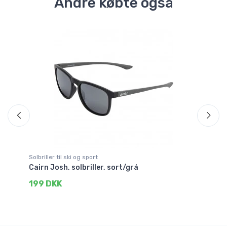
Andre købte også
Solbriller til ski og sport
Ski
t
Cairn Josh, solbriller, sort/grå
Ca
199 DKK
9