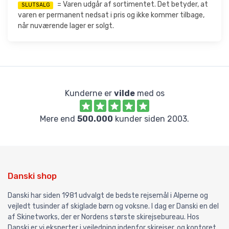
= Varen udgår af sortimentet. Det betyder, at
SLUTSALG
varen er permanent nedsat i pris og ikke kommer tilbage,
når nuværende lager er solgt.
Kunderne er
vilde
med os
Mere end
500.000
kunder siden 2003.
Danski shop
Danski har siden 1981 udvalgt de bedste rejsemål i Alperne og
vejledt tusinder af skiglade børn og voksne. I dag er Danski en del
af Skinetworks, der er Nordens største skirejsebureau. Hos
Danski er vi eksperter i vejledning indenfor skirejser, og kontoret