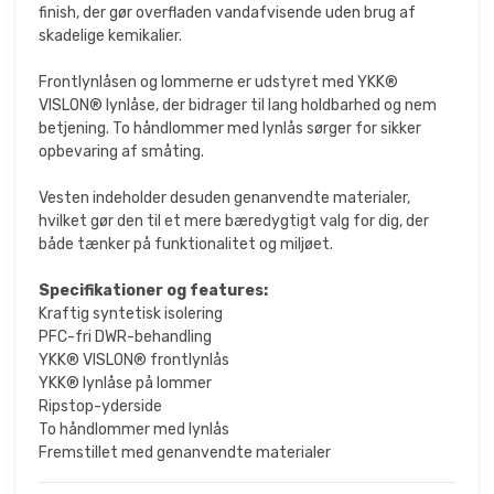
finish, der gør overfladen vandafvisende uden brug af
skadelige kemikalier.
Frontlynlåsen og lommerne er udstyret med YKK®
VISLON® lynlåse, der bidrager til lang holdbarhed og nem
betjening. To håndlommer med lynlås sørger for sikker
opbevaring af småting.
Vesten indeholder desuden genanvendte materialer,
hvilket gør den til et mere bæredygtigt valg for dig, der
både tænker på funktionalitet og miljøet.
Specifikationer og features:
Kraftig syntetisk isolering
PFC-fri DWR-behandling
YKK® VISLON® frontlynlås
YKK® lynlåse på lommer
Ripstop-yderside
To håndlommer med lynlås
Fremstillet med genanvendte materialer