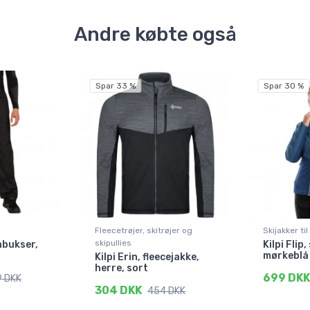
Andre købte også
Spar 33 %
Spar 30 %
Fleecetrøjer, skitrøjer og
Skijakker ti
skipullies
gnbukser,
Kilpi Flip
mørkeblå
Kilpi Erin, fleecejakke,
herre, sort
699 DK
9 DKK
304 DKK
454 DKK