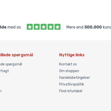
ilde
med os
Mere end
500.000
kund
illede spørgsmål
Nyttige links
lede spørgsmål
Kontakt os
 fragt
Om shoppen
Handelsbetingelser
g
Privatlivspolitik
n
Find returlabel