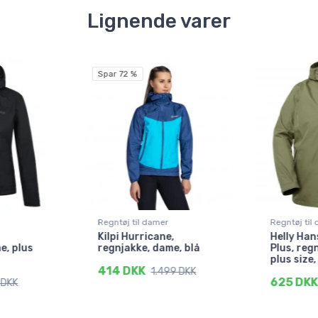
Lignende varer
Spar 72 %
Regntøj til damer
Regntøj til
Kilpi Hurricane,
Helly Han
e, plus
regnjakke, dame, blå
Plus, reg
plus size
414 DKK
1.499 DKK
625 DKK
 DKK