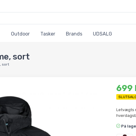
Outdoor
Tasker
Brands
UDSALG
me, sort
, sort
699
SLUTSAL
Letvægts m
hverdagsb
På lage