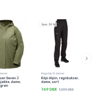
Spar 30 %
 damer
Regntøj til damer
Regn
sen Seven J
Kilpi Alpin, regnbukser,
Did
njakke, dame,
dame, sort
reg
, grøn
769 DKK
282
1.099 DKK