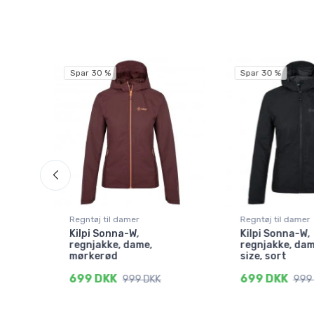
Spar 30 %
Spar 30 %
Regntøj til damer
Regntøj til damer
Kilpi Sonna-W,
Kilpi Sonna-W,
rt
regnjakke, dame,
regnjakke, dam
mørkerød
size, sort
699 DKK
699 DKK
999 DKK
999