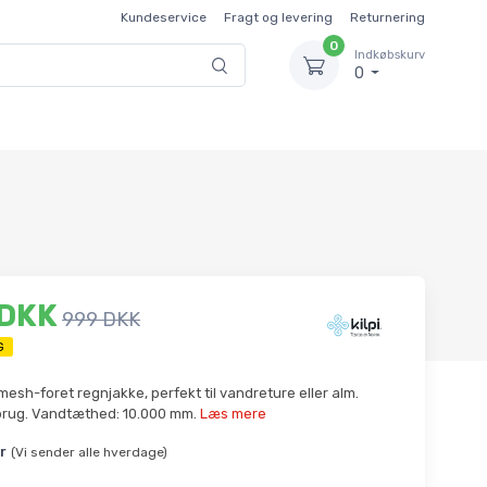
Kundeservice
Fragt og levering
Returnering
0
Indkøbskurv
0
 DKK
999 DKK
G
esh-foret regnjakke, perfekt til vandreture eller alm.
rug. Vandtæthed: 10.000 mm.
Læs mere
r
(Vi sender alle hverdage)