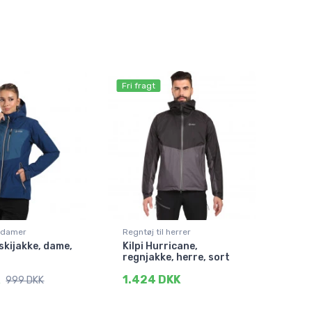
Fri fragt
l damer
Regntøj til herrer
, skijakke, dame,
Kilpi Hurricane,
regnjakke, herre, sort
K
1.424 DKK
999 DKK