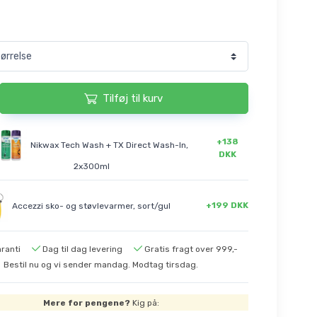
Tilføj til kurv
+138
Nikwax Tech Wash + TX Direct Wash-In,
DKK
2x300ml
+199 DKK
Accezzi sko- og støvlevarmer, sort/gul
ranti
Dag til dag levering
Gratis fragt over 999,-
Bestil nu og vi sender mandag. Modtag tirsdag.
Mere for pengene?
Kig på: