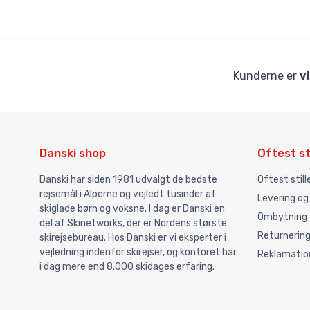
Kunderne er
v
Danski shop
Oftest st
Danski har siden 1981 udvalgt de bedste
Oftest stil
rejsemål i Alperne og vejledt tusinder af
Levering og
skiglade børn og voksne. I dag er Danski en
Ombytning
del af Skinetworks, der er Nordens største
Returnerin
skirejsebureau. Hos Danski er vi eksperter i
vejledning indenfor skirejser, og kontoret har
Reklamatio
i dag mere end 8.000 skidages erfaring.