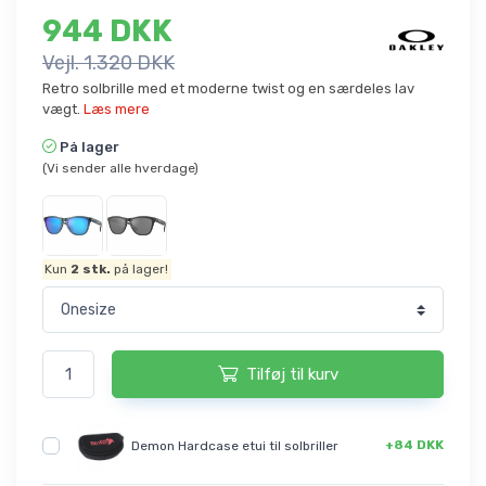
944 DKK
Vejl. 1.320 DKK
Retro solbrille med et moderne twist og en særdeles lav
vægt.
Læs mere
På lager
(Vi sender alle hverdage)
Kun
2
stk.
på lager!
Tilføj til kurv
+84 DKK
Demon Hardcase etui til solbriller