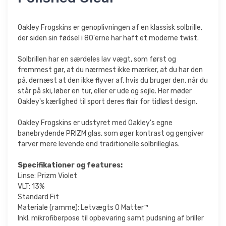
Oakley Frogskins er genoplivningen af en klassisk solbrille,
der siden sin fødsel i 80'erne har haft et moderne twist.
Solbrillen har en særdeles lav vægt, som først og
fremmest gør, at du nærmest ikke mærker, at du har den
på, dernæst at den ikke flyver af, hvis du bruger den, når du
står på ski, løber en tur, eller er ude og sejle. Her møder
Oakley's kærlighed til sport deres flair for tidløst design.
Oakley Frogskins er udstyret med Oakley's egne
banebrydende PRIZM glas, som øger kontrast og gengiver
farver mere levende end traditionelle solbrilleglas.
Specifikationer og features:
Linse: Prizm Violet
VLT: 13%
Standard Fit
Materiale (ramme): Letvægts O Matter™
Inkl. mikrofiberpose til opbevaring samt pudsning af briller