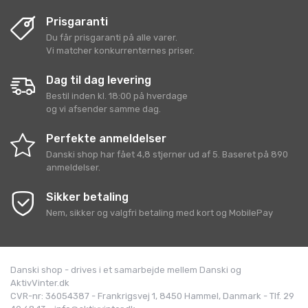
Prisgaranti
Du får prisgaranti på alle varer.
Vi matcher konkurrenternes priser.
Dag til dag levering
Bestil inden kl. 18:00 på hverdage
og vi afsender samme dag.
Perfekte anmeldelser
Danski shop
har fået
4,8
stjerner ud af
5
. Baseret på
890
anmeldelser.
Sikker betaling
Nem, sikker og valgfri betaling med kort og MobilePay
Danski shop - drives i et samarbejde mellem Danski og
AktivVinter.dk
CVR-nr: 36054387 - Frankrigsvej 1, 8450 Hammel, Danmark - Tlf. 29