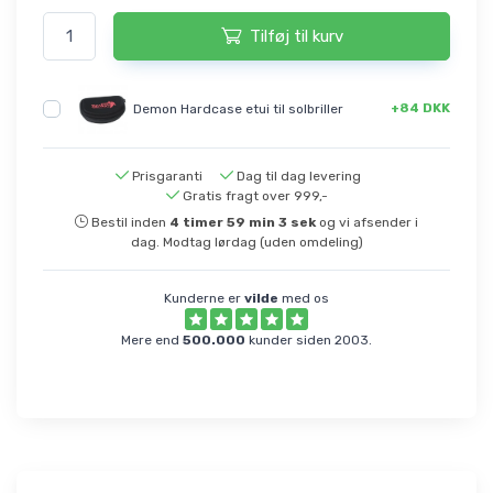
Tilføj til kurv
+84 DKK
Demon Hardcase etui til solbriller
Prisgaranti
Dag til dag levering
Gratis fragt over 999,-
Bestil inden
4
timer
59
min
3
sek
og vi afsender i
dag. Modtag lørdag (uden omdeling)
Kunderne er
vilde
med os
Mere end
500.000
kunder siden 2003.