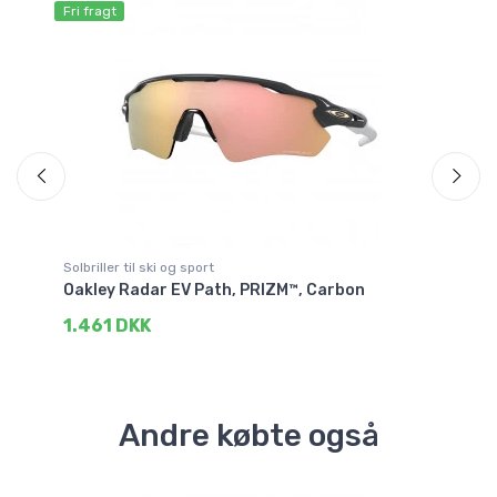
Fri fragt
Fri
Sp
Solbriller til ski og sport
Sol
ack
Oakley Radar EV Path, PRIZM™, Carbon
Oa
1.461 DKK
1
Andre købte også