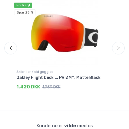
Fri fragt
Sp
Spar 28 %
Skibriller / ski goggles
Ski
Oakley Flight Deck L, PRIZM™, Matte Black
Oa
1.420 DKK
8
1.959 DKK
Kunderne er
vilde
med os