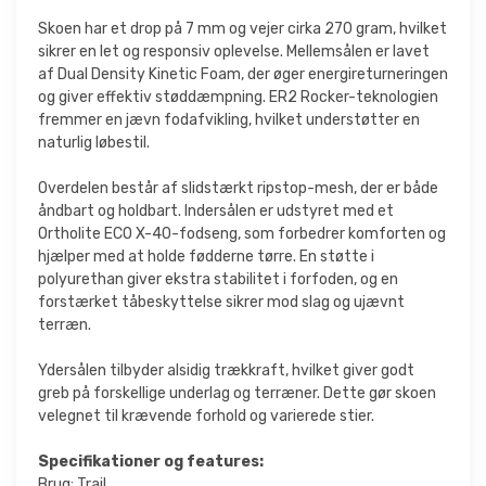
Skoen har et drop på 7 mm og vejer cirka 270 gram, hvilket
sikrer en let og responsiv oplevelse. Mellemsålen er lavet
af Dual Density Kinetic Foam, der øger energireturneringen
og giver effektiv støddæmpning. ER2 Rocker-teknologien
fremmer en jævn fodafvikling, hvilket understøtter en
naturlig løbestil.
Overdelen består af slidstærkt ripstop-mesh, der er både
åndbart og holdbart. Indersålen er udstyret med et
Ortholite ECO X-40-fodseng, som forbedrer komforten og
hjælper med at holde fødderne tørre. En støtte i
polyurethan giver ekstra stabilitet i forfoden, og en
forstærket tåbeskyttelse sikrer mod slag og ujævnt
terræn.
Ydersålen tilbyder alsidig trækkraft, hvilket giver godt
greb på forskellige underlag og terræner. Dette gør skoen
velegnet til krævende forhold og varierede stier.
Specifikationer og features:
Brug: Trail