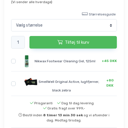
(Vi sender alle hverdage)
Størrelsesguide
Tilføj til kurv
+45 DKK
Nikwax Footwear Cleaning Gel, 125ml
+80
SmellWell Original Active, lugtfjerner,
DKK
black zebra
Prisgaranti
Dag til dag levering
Gratis fragt over 999,-
Bestil inden
8
timer
13
min
30
sek
og vi afsender i
dag. Modtag tirsdag.