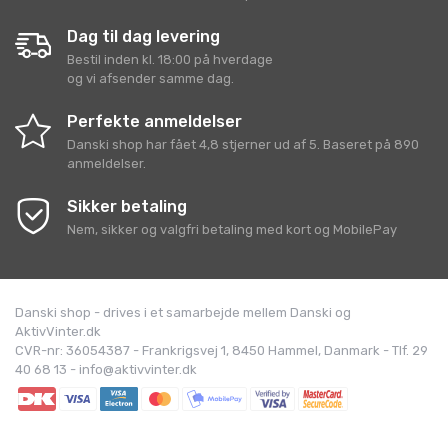
Dag til dag levering
Bestil inden kl. 18:00 på hverdage
og vi afsender samme dag.
Perfekte anmeldelser
Danski shop
har fået
4,8
stjerner ud af
5
. Baseret på
890
anmeldelser.
Sikker betaling
Nem, sikker og valgfri betaling med kort og MobilePay
Danski shop - drives i et samarbejde mellem Danski og
AktivVinter.dk
CVR-nr: 36054387 - Frankrigsvej 1, 8450 Hammel, Danmark - Tlf. 29
40 68 13 - info@aktivvinter.dk