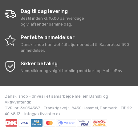
Dag til dag levering
Bestil inden kl. 18:00 på hverdage
og vi afsender samme dag.
Perfekte anmeldelser
Danski shop
har fået
4,8
stjerner ud af
5
. Baseret på
890
anmeldelser.
Sikker betaling
Nem, sikker og valgfri betaling med kort og MobilePay
Danski shop - drives i et samarbejde mellem Danski og
AktivVinter.dk
CVR-nr: 36054387 - Frankrigsvej 1, 8450 Hammel, Danmark - Tlf. 29
40 68 13 - info@aktivvinter.dk