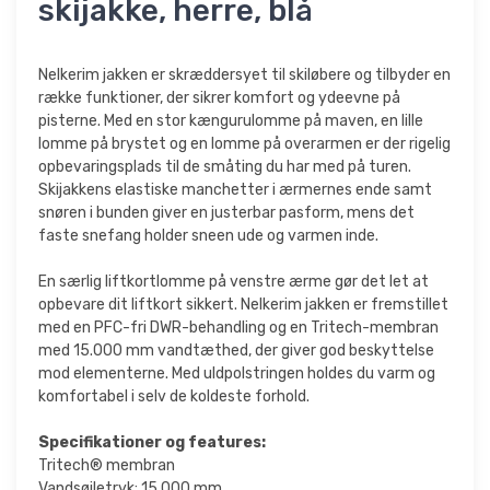
skijakke, herre, blå
Nelkerim jakken er skræddersyet til skiløbere og tilbyder en
række funktioner, der sikrer komfort og ydeevne på
pisterne. Med en stor kængurulomme på maven, en lille
lomme på brystet og en lomme på overarmen er der rigelig
opbevaringsplads til de småting du har med på turen.
Skijakkens elastiske manchetter i ærmernes ende samt
snøren i bunden giver en justerbar pasform, mens det
faste snefang holder sneen ude og varmen inde.
En særlig liftkortlomme på venstre ærme gør det let at
opbevare dit liftkort sikkert. Nelkerim jakken er fremstillet
med en PFC-fri DWR-behandling og en Tritech-membran
med 15.000 mm vandtæthed, der giver god beskyttelse
mod elementerne. Med uldpolstringen holdes du varm og
komfortabel i selv de koldeste forhold.
Specifikationer og features:
Tritech® membran
Vandsøjletryk: 15.000 mm