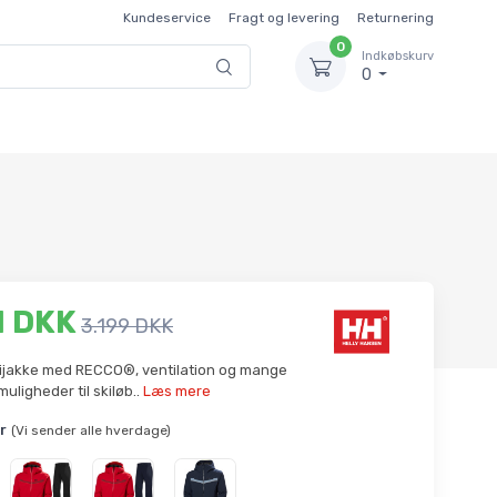
Kundeservice
Fragt og levering
Returnering
0
Indkøbskurv
0
1 DKK
3.199 DKK
kijakke med RECCO®, ventilation og mange
uligheder til skiløb..
Læs mere
r
(Vi sender alle hverdage)