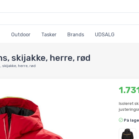
Outdoor
Tasker
Brands
UDSALG
, skijakke, herre, rød
 skijakke, herre, rød
1.73
Isoleret s
justeringsm
På lage