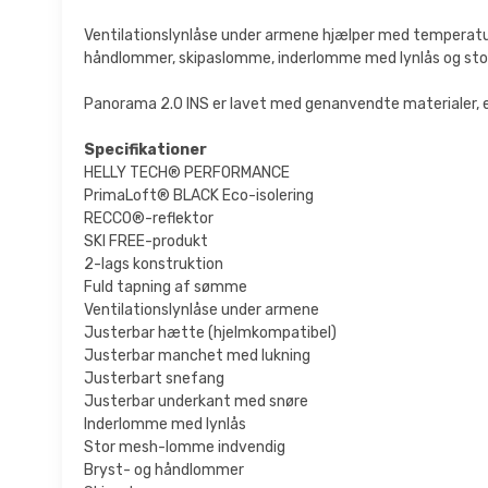
Ventilationslynlåse under armene hjælper med temperatur
håndlommer, skipaslomme, inderlomme med lynlås og stor
Panorama 2.0 INS er lavet med genanvendte materialer, er 
Specifikationer
HELLY TECH® PERFORMANCE
PrimaLoft® BLACK Eco-isolering
RECCO®-reflektor
SKI FREE-produkt
2-lags konstruktion
Fuld tapning af sømme
Ventilationslynlåse under armene
Justerbar hætte (hjelmkompatibel)
Justerbar manchet med lukning
Justerbart snefang
Justerbar underkant med snøre
Inderlomme med lynlås
Stor mesh-lomme indvendig
Bryst- og håndlommer