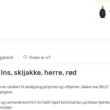
sgaranti
Hvem er vi?
ns, skijakke, herre, rød
 herrer, udviklet til alsidig brug på pisten og i offpisten. Jakken h
bjergene.
t og varmende komfort. En fuldt tapet konstruktion, justerbar hjelm
områder.