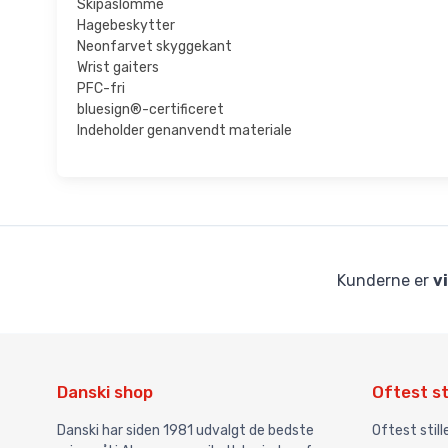
Skipaslomme
Hagebeskytter
Neonfarvet skyggekant
Wrist gaiters
PFC-fri
bluesign®-certificeret
Indeholder genanvendt materiale
Kunderne er
v
Danski shop
Oftest st
Danski har siden 1981 udvalgt de bedste
Oftest stil