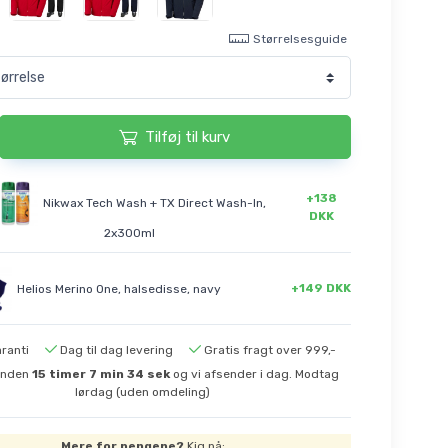
Størrelsesguide
Tilføj til kurv
+138
Nikwax Tech Wash + TX Direct Wash-In,
DKK
2x300ml
+149 DKK
Helios Merino One, halsedisse, navy
ranti
Dag til dag levering
Gratis fragt over 999,-
 inden
15
timer
7
min
34
sek
og vi afsender i dag. Modtag
lørdag (uden omdeling)
Mere for pengene?
Kig på: