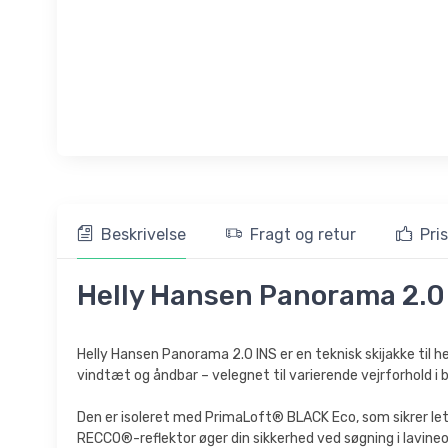
Beskrivelse
Fragt og retur
Pri
Helly Hansen Panorama 2.0 I
Helly Hansen Panorama 2.0 INS er en teknisk skijakke til
vindtæt og åndbar – velegnet til varierende vejrforhold i 
Den er isoleret med PrimaLoft® BLACK Eco, som sikrer le
RECCO®-reflektor øger din sikkerhed ved søgning i lavine