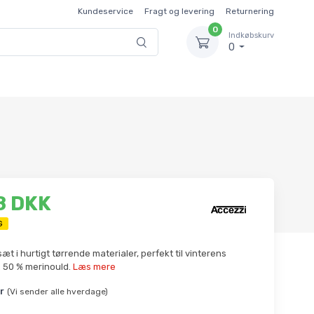
Kundeservice
Fragt og levering
Returnering
0
Indkøbskurv
0
8 DKK
G
æt i hurtigt tørrende materialer, perfekt til vinterens
r. 50 % merinould.
Læs mere
r
(Vi sender alle hverdage)