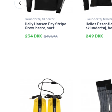
Skiundertøj til herrer
Skiundertøj til her
Helly Hansen Dry Stripe
Helios Essentia
re,
Crew, herre, sort
skiundertøj, he
234 DKK
249 DKK
248 DKK