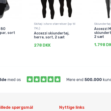
Skitøj i store størrelser (op til
Skiundertøj
7XL)
 80
Accezzi M
par, sort
skiundert
Accezzi skiundertøj,
2 sæt
herre, sort, 2 sæt
1.798 D
278 DKK
ilde
med os
Mere end
500.000
kund
illede spørgsmål
Nyttige links