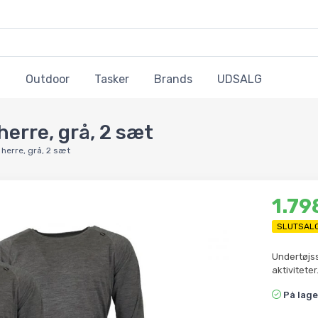
Outdoor
Tasker
Brands
UDSALG
herre, grå, 2 sæt
 herre, grå, 2 sæt
1.79
SLUTSAL
Undertøjss
aktivitete
På lage