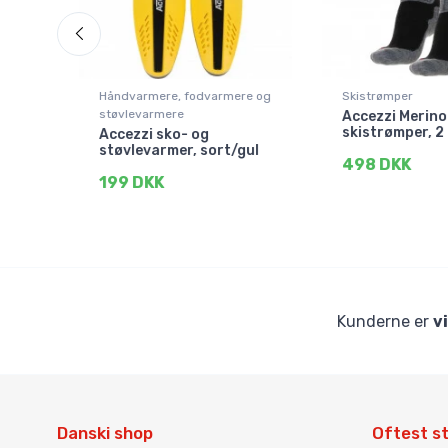
Håndvarmere, fodvarmere og
Skistrømper
støvlevarmere
Accezzi Merino
blå
skistrømper, 2 
Accezzi sko- og
støvlevarmer, sort/gul
498 DKK
199 DKK
Kunderne er
v
Danski shop
Oftest st