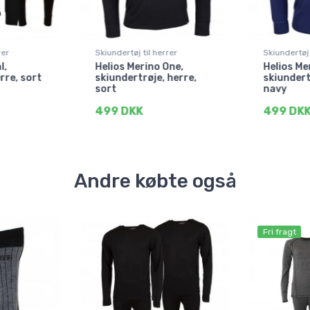
rer
Skiundertøj til herrer
Skiundertøj 
l,
Helios Merino One,
Helios Me
rre, sort
skiundertrøje, herre,
skiundert
sort
navy
499 DKK
499 DK
Andre købte også
Fri fragt