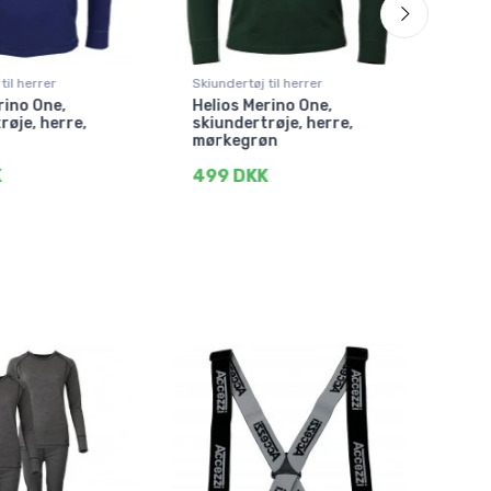
til herrer
Skiundertøj til herrer
Skiun
rino One,
Helios Merino One,
Heli
røje, herre,
skiundertrøje, herre,
skiu
mørkegrøn
sor
K
499 DKK
399