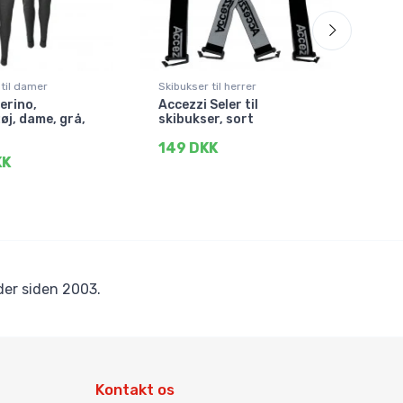
 til damer
Skibukser til herrer
Vand
erino,
Accezzi Seler til
Acce
øj, dame, grå,
skibukser, sort
drik
149 DKK
79 
KK
er siden 2003.
Kontakt os