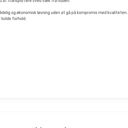
d at transportere sved væk fra huden.
ålidelig og økonomisk løsning uden at gå på kompromis med kvaliteten. 
 kolde forhold.