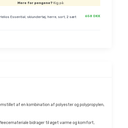
Mere for pengene?
Kig på:
658 DKK
Helios Essential, skiundertøj, herre, sort, 2 sæt
remstillet af en kombination af polyester og polypropylen,
f fleecemateriale bidrager til øget varme og komfort,