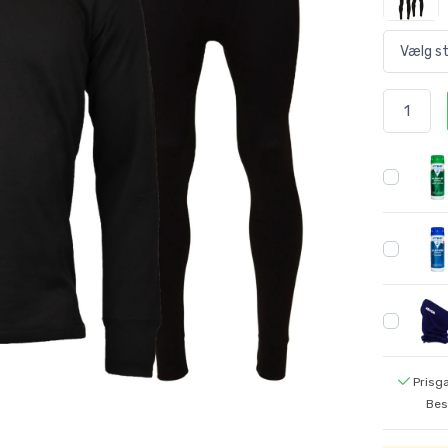
Prisga
Bes