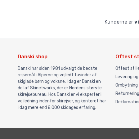
Kunderne er
v
Danski shop
Oftest st
Danski har siden 1981 udvalgt de bedste
Oftest stil
rejsemål i Alperne og vejledt tusinder af
Levering og
skiglade børn og voksne. I dag er Danski en
Ombytning
del af Skinetworks, der er Nordens største
Returnerin
skirejsebureau. Hos Danski er vi eksperter i
vejledning indenfor skirejser, og kontoret har
Reklamatio
i dag mere end 8.000 skidages erfaring.