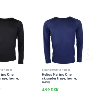
til herrer
Skiundertøj til herrer
Skiun
rino One,
Helios Merino One,
Heli
røje, herre,
skiundertrøje, herre,
skiu
navy
mør
K
499 DKK
49