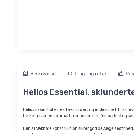
Beskrivelse
Fragt og retur
Pri
Helios Essential, skiundertø
Helios Essential vores favorit sæt og er designet til at l
hvilket giver en optimal balance mellem åndbarhed og sv
Den strækbare konstruktion sikrer god bevægelsesfrihed, hv