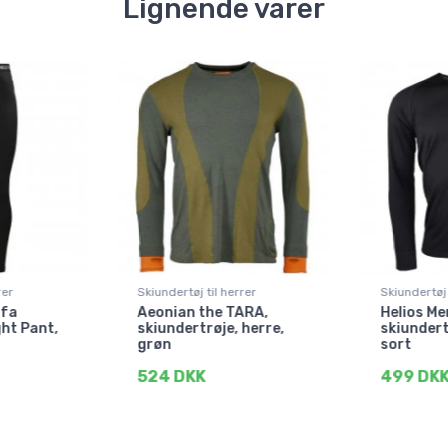
Lignende varer
rer
Skiundertøj til herrer
Skiundertøj 
ifa
Aeonian the TARA,
Helios Me
ht Pant,
skiundertrøje, herre,
skiundert
grøn
sort
524 DKK
499 DK