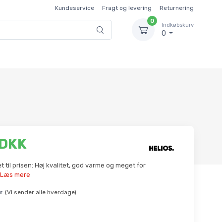
Kundeservice
Fragt og levering
Returnering
0
Indkøbskurv
0
 DKK
t til prisen: Høj kvalitet, god varme og meget for
Læs mere
r
(Vi sender alle hverdage)