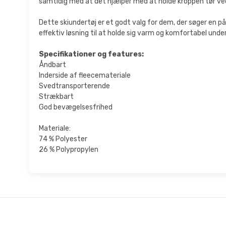
samtidig med at det hjælper med at holde kroppen tør ve
Dette skiundertøj er et godt valg for dem, der søger en p
effektiv løsning til at holde sig varm og komfortabel under
Specifikationer og features:
Åndbart
Inderside af fleecemateriale
Svedtransporterende
Strækbart
God bevægelsesfrihed
Materiale:
74 % Polyester
26 % Polypropylen