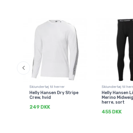
Skiundertøj til herrer
Skiundertøj til her
Helly Hansen Dry Stripe
Helly Hansen L
ort,
Crew, hvid
Merino Midweig
herre, sort
249 DKK
455 DKK