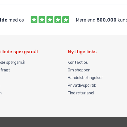
ilde
med os
Mere end
500.000
kund
illede spørgsmål
Nyttige links
lede spørgsmål
Kontakt os
 fragt
Om shoppen
Handelsbetingelser
g
Privatlivspolitik
n
Find returlabel