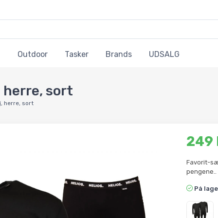
Outdoor
Tasker
Brands
UDSALG
 herre, sort
, herre, sort
249
Favorit-sæ
pengene..
På lage