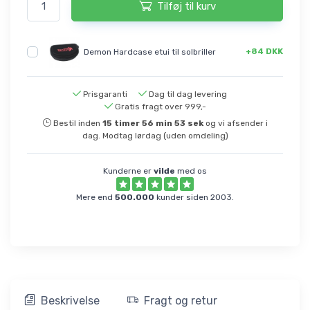
Tilføj til kurv
+84 DKK
Demon Hardcase etui til solbriller
Prisgaranti
Dag til dag levering
Gratis fragt over 999,-
Bestil inden
15
timer
56
min
52
sek
og vi afsender i
dag. Modtag lørdag (uden omdeling)
Kunderne er
vilde
med os
Mere end
500.000
kunder siden 2003.
Beskrivelse
Fragt og retur