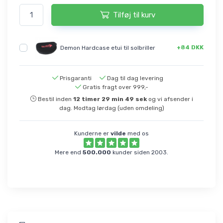
Tilføj til kurv
+84 DKK
Demon Hardcase etui til solbriller
Prisgaranti
Dag til dag levering
Gratis fragt over 999,-
Bestil inden
12
timer
29
min
49
sek
og vi afsender i
dag. Modtag lørdag (uden omdeling)
Kunderne er
vilde
med os
Mere end
500.000
kunder siden 2003.