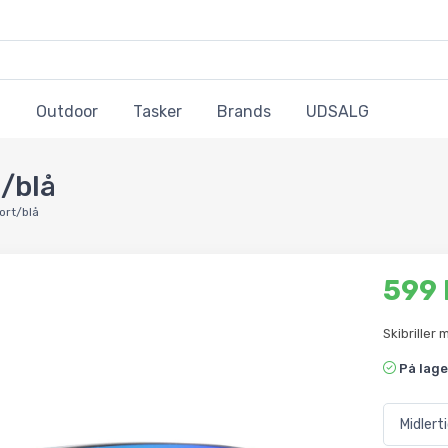
Outdoor
Tasker
Brands
UDSALG
t/blå
sort/blå
599
Skibriller 
På lage