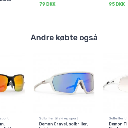
79 DKK
95 DKK
Andre købte også
 sport
Solbriller til ski og sport
Solbriller ti
un,
Demon Gravel, solbriller,
Demon Ti