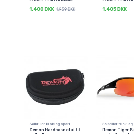
1.400 DKK
1.405 DKK
1.959 DKK
Solbriller til ski og sport
Solbriller til ski og
Demon Hardcase etui til
Demon Tiger S