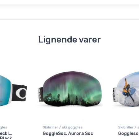
Lignende varer
ggles
Skibriller / ski goggles
Skibriller /
eck L,
GoggleSoc, Aurora Soc
Gogglesoc
 Black