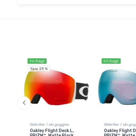
Fri fragt
Fri fragt
Spar 29 %
Skibriller / ski goggles
Skibriller / ski go
,
Oakley Flight Deck L,
Oakley Flight D
PRIZM™, Matte Black
PRIZM™, Matte