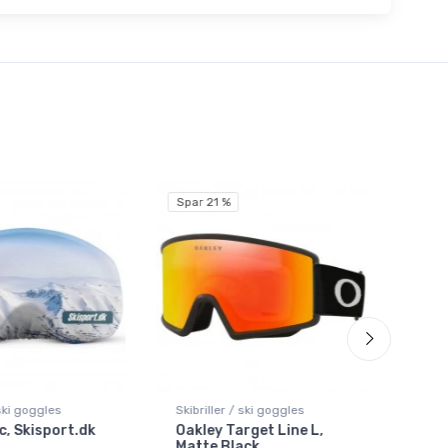
Spar 21 %
 ski goggles
Skibriller / ski goggles
Skibr
, Skisport.dk
Oakley Target Line L,
Oakl
Matte Black
PRI