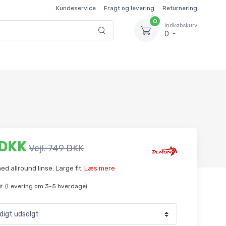
Kundeservice
Fragt og levering
Returnering
0
Indkøbskurv
0
 DKK
Vejl. 749 DKK
med allround linse. Large fit.
Læs mere
r
(Levering om 3-5 hverdage)