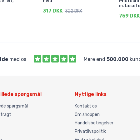
sefelt,
hvid
Photochro
m. læsefe
317 DKK
322 DKK
759 DKK
ilde
med os
Mere end
500.000
kund
illede spørgsmål
Nyttige links
lede spørgsmål
Kontakt os
 fragt
Om shoppen
Handelsbetingelser
g
Privatlivspolitik
n
Find returlabel