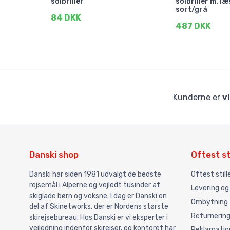
solbriller
solbriller m. læ
sort/grå
84 DKK
487 DKK
Kunderne er
v
Danski shop
Oftest st
Danski har siden 1981 udvalgt de bedste
Oftest stil
rejsemål i Alperne og vejledt tusinder af
Levering og
skiglade børn og voksne. I dag er Danski en
Ombytning
del af Skinetworks, der er Nordens største
Returnerin
skirejsebureau. Hos Danski er vi eksperter i
vejledning indenfor skirejser, og kontoret har
Reklamatio