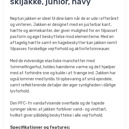
skijakke, junior, navy
Neptun jakken er ideel til dine børn når de er ude i efteråret
og vinteren. Jakken er designet med en justerbar kant,
hætte og ærmekanter, der giver mulighed for en tilpasset
pasform og øget beskyttelse mod elementerne. Med en
aftagelig hætte samt en hagebeskytter kan jakken nemt
tilpasses forskellige vejrforhold og aktivitetsniveauer.
Med de indvendige elastiske manchetter med
tommelfingerhul, holdes hænderne varme og det hjælper
med at forhindre sne og kulde i at trænge ind. Jakken har
også lommer med lynlås til opbevaring af små ejendele,
samt reflekterende detaljer der øger synligheden i dårlige
lysforhold.
Den PFC-fri vandafvisende overflade og de tapede
syninger sikrer, at jakken forbliver vand- og vindtæt,
hvilket giver pålidelig beskyttelse i alle vejrforhold.
Specifikationer og features: