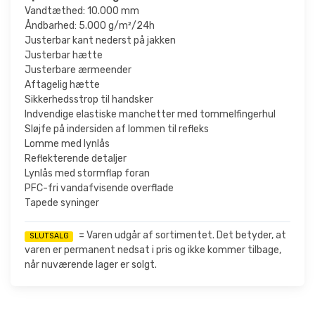
Vandtæthed: 10.000 mm
Åndbarhed: 5.000 g/m²/24h
Justerbar kant nederst på jakken
Justerbar hætte
Justerbare ærmeender
Aftagelig hætte
Sikkerhedsstrop til handsker
Indvendige elastiske manchetter med tommelfingerhul
Sløjfe på indersiden af lommen til refleks
Lomme med lynlås
Reflekterende detaljer
Lynlås med stormflap foran
PFC-fri vandafvisende overflade
Tapede syninger
= Varen udgår af sortimentet. Det betyder, at
SLUTSALG
varen er permanent nedsat i pris og ikke kommer tilbage,
når nuværende lager er solgt.