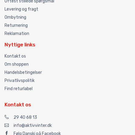
Oftest stillede spørgsmål
Levering og fragt
Ombytning
Returnering
Reklamation
Nyttige links
Kontakt os
Om shoppen
Handelsbetingelser
Privatlivspolitik
Find returlabel
Kontakt os
29 40 68 13
info@aktivvinter.dk
Følg Danski på Facebook