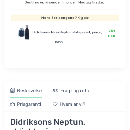
Bestil nu og vi sender i morgen. Modtag tirsdag.
Mere for pengene?
Kig på:
751
Didriksons Idre/Neptun skitøjssæt, junior,
DKK
navy
Beskrivelse
Fragt og retur
Prisgaranti
Hvem er vi?
Didriksons Neptun,