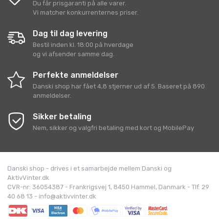
Du får prisgaranti på alle varer.
Vi matcher konkurrenternes priser.
Dag til dag levering
Bestil inden kl. 18:00 på hverdage
og vi afsender samme dag.
Perfekte anmeldelser
Danski shop
har fået
4,8
stjerner ud af
5
. Baseret på
890
anmeldelser.
Sikker betaling
Nem, sikker og valgfri betaling med kort og MobilePay
Danski shop - drives i et samarbejde mellem Danski og
AktivVinter.dk
CVR-nr: 36054387 - Frankrigsvej 1, 8450 Hammel, Danmark - Tlf. 29
40 68 13 - info@aktivvinter.dk