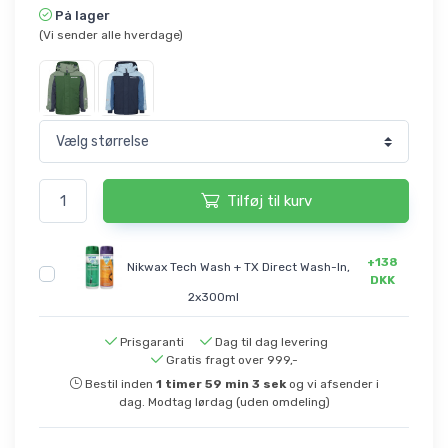
På lager
(Vi sender alle hverdage)
Tilføj til kurv
+138
Nikwax Tech Wash + TX Direct Wash-In,
DKK
2x300ml
Prisgaranti
Dag til dag levering
Gratis fragt over 999,-
Bestil inden
1
timer
59
min
3
sek
og vi afsender i
dag. Modtag lørdag (uden omdeling)