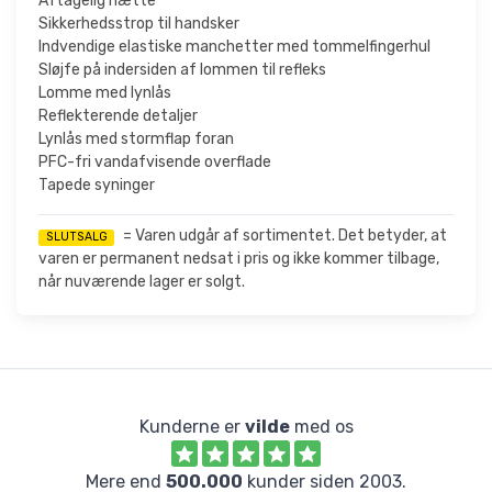
Aftagelig hætte
Sikkerhedsstrop til handsker
Indvendige elastiske manchetter med tommelfingerhul
Sløjfe på indersiden af lommen til refleks
Lomme med lynlås
Reflekterende detaljer
Lynlås med stormflap foran
PFC-fri vandafvisende overflade
Tapede syninger
= Varen udgår af sortimentet. Det betyder, at
SLUTSALG
varen er permanent nedsat i pris og ikke kommer tilbage,
når nuværende lager er solgt.
Kunderne er
vilde
med os
Mere end
500.000
kunder siden 2003.