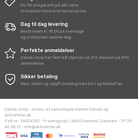
Du får prisgaranti på alle varer.
Vi matcher konkurrenternes priser.
Dag til dag levering
Bestil inden kl. 18:00 på hverdage
og vi afsender samme dag.
Perfekte anmeldelser
Danski shop
har fået
4,8
stjerner ud af
5
. Baseret på
890
anmeldelser.
Sikker betaling
Nem, sikker og valgfri betaling med kort og MobilePay
Danski shop - drives i et samarbejde mellem Danski og
AktivVinter.dk
CVR-nr: 36054387 - Frankrigsvej 1, 8450 Hammel, Danmark - Tlf. 29
40 68 13 - info@aktivvinter.dk