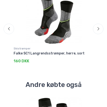
Skistrømper
Sk
Falke SC1 Langrendsstrømper, herre, sort
Fa
160 DKK
2
Andre købte også
Sp