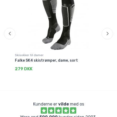
Skisokker til damer
Lø
Falke SK4 skistrømper, dame, sort
Fa
279 DKK
1
Kunderne er
vilde
med os