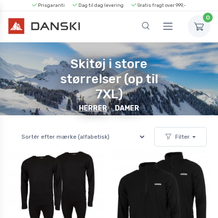
Prisgaranti
Dag til dag levering
Gratis fragt over 999,-
0
Skitøj i store
størrelser (op til
7XL)
HERRER
DAMER
Filter