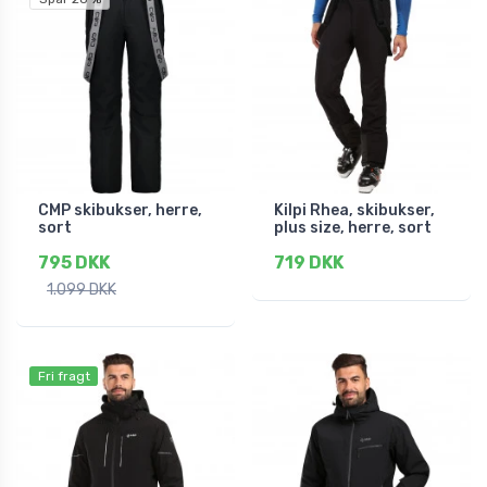
CMP skibukser, herre,
Kilpi Rhea, skibukser,
sort
plus size, herre, sort
795 DKK
719 DKK
1.099 DKK
Fri fragt