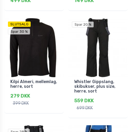
499 DKK
149 DKK
SLUTSALG
Spar 20 %
Spar 30 %
Kilpi Almeri, mellemlag,
Whistler Gippslang,
herre, sort
skibukser, plus size,
herre, sort
279 DKK
559 DKK
399 DKK
699 DKK
Spar 28 %