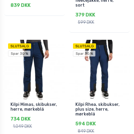
fleecejakke, herre,
839 DKK
sort
379 DKK
599 DKK
SLUTSALG
SLUTSALG
Spar 30 %
Spar 30 %
Kilpi Mimas, skibukser,
Kilpi Rhea, skibukser,
herre, mørkeblå
plus size, herre,
mørkeblå
734 DKK
594 DKK
1.049 DKK
849 DKK