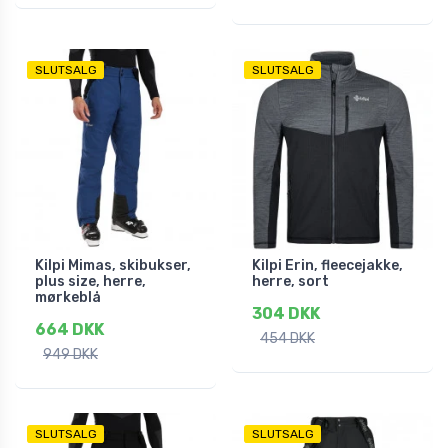
SLUTSALG
SLUTSALG
Kilpi Mimas, skibukser,
Kilpi Erin, fleecejakke,
plus size, herre,
herre, sort
mørkeblå
304 DKK
664 DKK
454 DKK
949 DKK
SLUTSALG
SLUTSALG