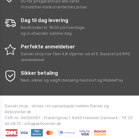
Du får prisgaranti på alle varer.
Vi matcher konkurrenternes priser.
Dag til dag levering
Bestil inden kl. 18:00 på hverdage
og vi afsender samme dag.
Perfekte anmeldelser
Danski shop
har fået
4,8
stjerner ud af
5
. Baseret på
890
anmeldelser.
Sikker betaling
Nem, sikker og valgfri betaling med kort og MobilePay
Danski shop - drives i et samarbejde mellem Danski og
AktivVinter.dk
CVR-nr: 36054387 - Frankrigsvej 1, 8450 Hammel, Danmark - Tlf. 29
40 68 13 - info@aktivvinter.dk