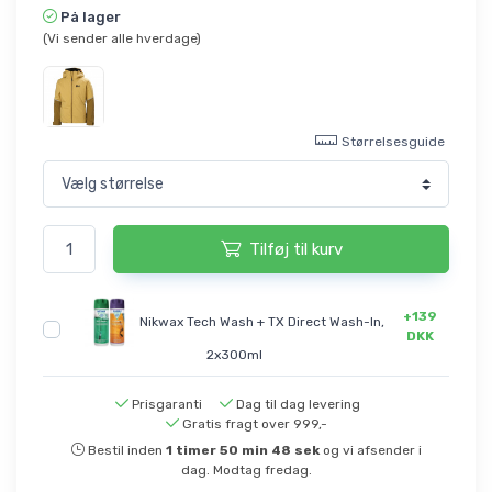
På lager
(Vi sender alle hverdage)
Størrelsesguide
Tilføj til kurv
+139
Nikwax Tech Wash + TX Direct Wash-In,
DKK
2x300ml
Prisgaranti
Dag til dag levering
Gratis fragt over 999,-
Bestil inden
1
timer
50
min
48
sek
og vi afsender i
dag. Modtag fredag.