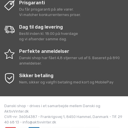
Prisgaranti
Du får prisgaranti på alle varer.
Vi matcher konkurrenternes priser.
Dag til dag levering
Bestil inden kl. 18:00 på hverdage
og vi afsender samme dag.
Perfekte anmeldelser
Danski shop
har fået
4,8
stjerner ud af
5
. Baseret på
890
anmeldelser.
Sikker betaling
Nem, sikker og valgfri betaling med kort og MobilePay
Danski shop - drives i et samarbejde mellem Danski og
AktivVinter.dk
CVR-nr: 36054387 - Frankrigsvej 1, 8450 Hammel, Danmark - Tlf. 29
40 68 13 - info@aktivvinter.dk