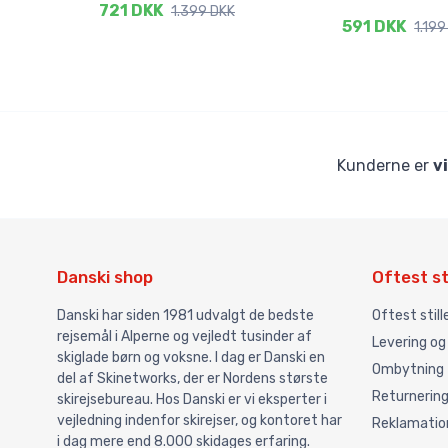
721 DKK
1.399 DKK
591 DKK
1.199
Kunderne er
v
Danski shop
Oftest st
Danski har siden 1981 udvalgt de bedste
Oftest stil
rejsemål i Alperne og vejledt tusinder af
Levering og
skiglade børn og voksne. I dag er Danski en
Ombytning
del af Skinetworks, der er Nordens største
Returnerin
skirejsebureau. Hos Danski er vi eksperter i
vejledning indenfor skirejser, og kontoret har
Reklamatio
i dag mere end 8.000 skidages erfaring.