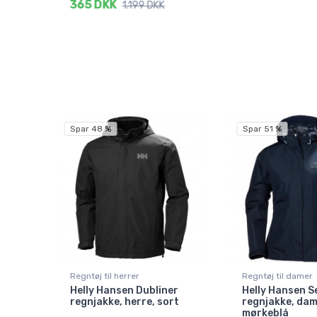
365 DKK
1.199 DKK
Spar 48 %
Spar 51 %
Regntøj til herrer
Regntøj til damer
Helly Hansen Dubliner
Helly Hansen S
regnjakke, herre, sort
regnjakke, dam
mørkeblå