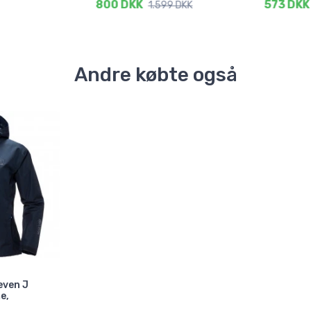
800 DKK
573 DKK
1.599 DKK
Andre købte også
even J
e,