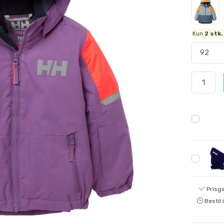
Kun
2
stk.
Prisga
Bestil