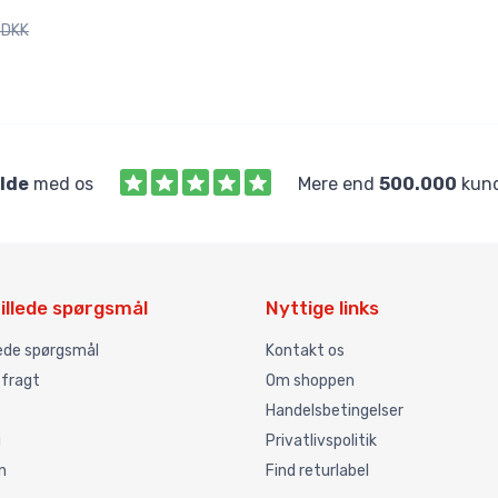
 DKK
ilde
med os
Mere end
500.000
kund
illede spørgsmål
Nyttige links
lede spørgsmål
Kontakt os
 fragt
Om shoppen
Handelsbetingelser
g
Privatlivspolitik
n
Find returlabel