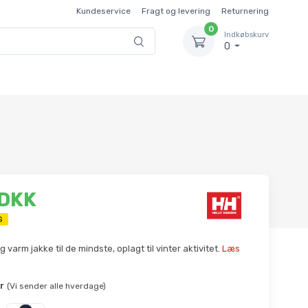
Kundeservice
Fragt og levering
Returnering
0
Indkøbskurv
0
 DKK
G
varm jakke til de mindste, oplagt til vinter aktivitet.
Læs
r
(Vi sender alle hverdage)