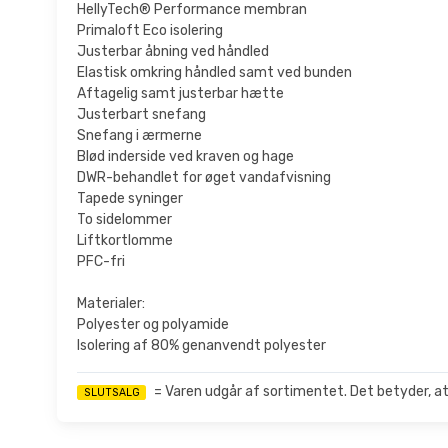
HellyTech® Performance membran
Primaloft Eco isolering
Justerbar åbning ved håndled
Elastisk omkring håndled samt ved bunden
Aftagelig samt justerbar hætte
Justerbart snefang
Snefang i ærmerne
Blød inderside ved kraven og hage
DWR-behandlet for øget vandafvisning
Tapede syninger
To sidelommer
Liftkortlomme
PFC-fri
Materialer:
Polyester og polyamide
Isolering af 80% genanvendt polyester
= Varen udgår af sortimentet. Det betyder, at
SLUTSALG