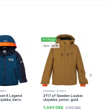
Fri fragt
Spar
Spar 30 %
l børn
Skijakker til børn
Skija
sen K Legend
2117 of Sweden Lauker,
Hell
kijakke, børn,
skijakke, junior, guld
Ins,
grø
1.049 DKK
1.499 DKK