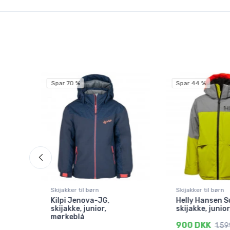
Spar 70 %
Spar 44 %
Skijakker til børn
Skijakker til børn
Kilpi Jenova-JG,
Helly Hansen S
skijakke, junior,
skijakke, junio
mørkeblå
900 DKK
1.59