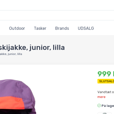
Outdoor
Tasker
Brands
UDSALG
ijakke, junior, lilla
kke, junior, lilla
999
SLUTSAL
Vandtæt og 
mere
På lage