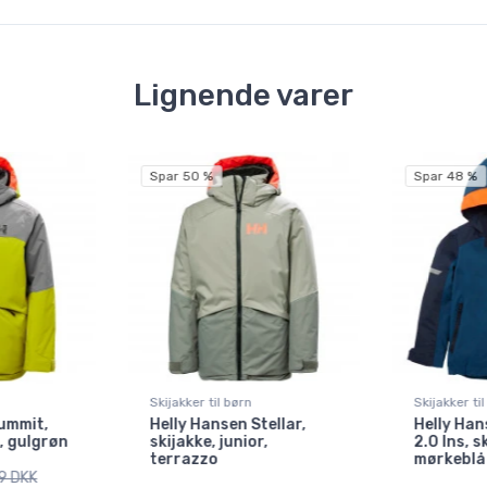
Lignende varer
Spar 50 %
Spar 48 %
Skijakker til børn
Skijakker ti
ummit,
Helly Hansen Stellar,
Helly Han
r, gulgrøn
skijakke, junior,
2.0 Ins, s
terrazzo
mørkeblå
9 DKK