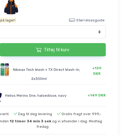
Størrelsesguide
på lager!
Tilføj til kurv
+139
Nikwax Tech Wash + TX Direct Wash-In,
DKK
2x300ml
+149 DKK
Helios Merino One, halsedisse, navy
ranti
Dag til dag levering
Gratis fragt over 999,-
 inden
12
timer
34
min
2
sek
og vi afsender i dag. Modtag
fredag.