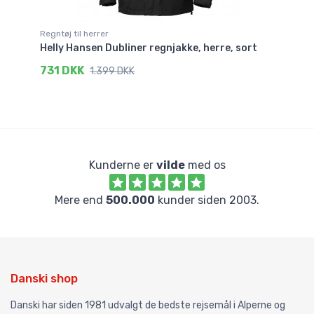
Regntøj til herrer
Re
Helly Hansen Dubliner regnjakke, herre, sort
He
731 DKK
5
1.399 DKK
Kunderne er
vilde
med os
Mere end
500.000
kunder siden 2003.
Danski shop
Danski har siden 1981 udvalgt de bedste rejsemål i Alperne og