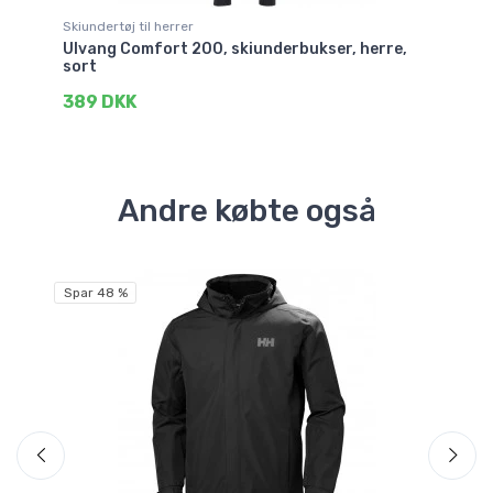
Skiundertøj til herrer
Ski
Ulvang Comfort 200, skiunderbukser, herre,
Ac
sort
1
389 DKK
Andre købte også
Spar 48 %
Sp