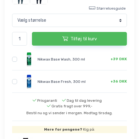
Størrelsesguide
Tilføj til kurv
+39 DKK
Nikwax Base Wash, 300 ml
+36 DKK
Nikwax Base Fresh, 300 ml
Prisgaranti
Dag til dag levering
Gratis fragt over 999,-
Bestil nu og vi sender i morgen. Modtag tirsdag.
Mere for pengene?
Kig på: