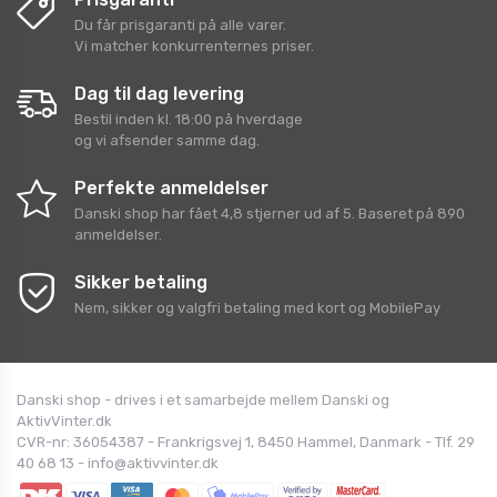
Du får prisgaranti på alle varer.
Vi matcher konkurrenternes priser.
Dag til dag levering
Bestil inden kl. 18:00 på hverdage
og vi afsender samme dag.
Perfekte anmeldelser
Danski shop
har fået
4,8
stjerner ud af
5
. Baseret på
890
anmeldelser.
Sikker betaling
Nem, sikker og valgfri betaling med kort og MobilePay
Danski shop - drives i et samarbejde mellem Danski og
AktivVinter.dk
CVR-nr: 36054387 - Frankrigsvej 1, 8450 Hammel, Danmark - Tlf. 29
40 68 13 - info@aktivvinter.dk