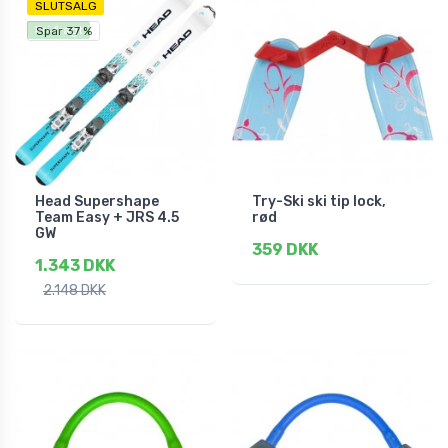
SLUTSALG
Fri fragt
Spar 37 %
Head Supershape
Try-Ski ski tip lock,
Team Easy + JRS 4.5
rød
GW
359 DKK
1.343 DKK
2.148 DKK