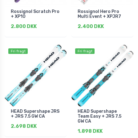
Rossignol Scratch Pro
Rossignol Hero Pro
+ XP10
Multi Event + XPJR7
2.800 DKK
2.400 DKK
Fri fragt
Fri fragt
HEAD Supershape JRS
HEAD Supershape
+ JRS 7.5 GW CA
Team Easy + JRS 7.5
GW CA
2.698 DKK
1.898 DKK