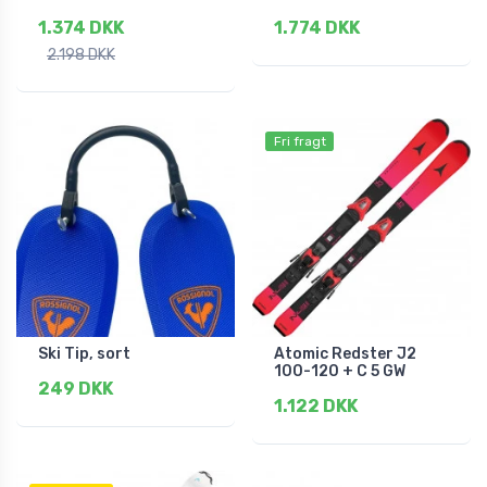
1.374 DKK
1.774 DKK
2.198 DKK
Fri fragt
Ski Tip, sort
Atomic Redster J2
100-120 + C 5 GW
249 DKK
1.122 DKK