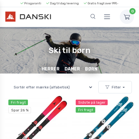
Prisgaranti
Dag til dag levering
Gratis fragt over 999,-
0
Ski til børn
HERRER
DAMER
BØRN
Filter
Fri fragt
Sidste på lager
Fri fragt
Spar 26 %