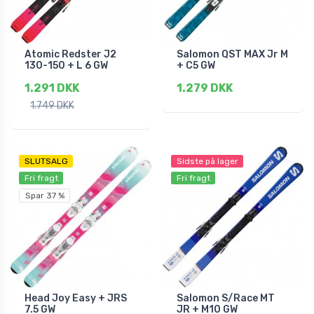
Atomic Redster J2
Salomon QST MAX Jr M
130-150 + L 6 GW
+ C5 GW
1.291 DKK
1.279 DKK
1.749 DKK
SLUTSALG
Sidste på lager
Fri fragt
Fri fragt
Spar 37 %
Head Joy Easy + JRS
Salomon S/Race MT
7.5 GW
JR + M10 GW