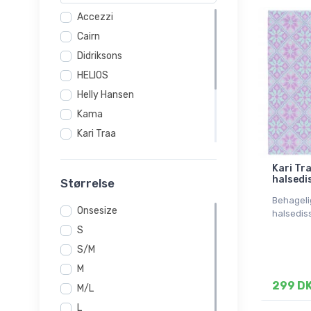
Accezzi
Cairn
Didriksons
HELIOS
Helly Hansen
Kama
Kari Traa
Mons Royale
Kari Tr
Montane
halsedis
Størrelse
Ortovox
Behagelig
Onsesize
POC
halsedis
S
Zanier
S/M
M
299 D
M/L
L