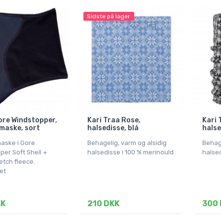
Sidste på lager
re Windstopper,
Kari Traa Rose,
Kari 
maske, sort
halsedisse, blå
halse
aske i Gore
Behagelig, varm og alsidig
Behage
per Soft Shell +
halsedisse i 100 % merinould
halsed
etch fleece.
et
KK
210 DKK
300 