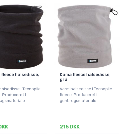
fleece halsedisse,
Kama fleece halsedisse,
grå
alsedisse i Tecnopile
Varm halsedisse i Tecnopile
. Produceret i
fleece. Produceret i
ugsmateriale
genbrugsmateriale
DKK
215 DKK