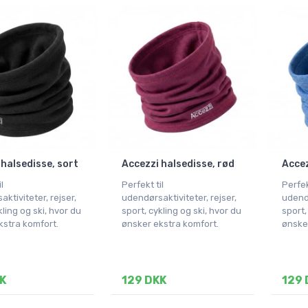
 halsedisse, sort
Accezzi halsedisse, rød
Accez
l
Perfekt til
Perfek
ktiviteter, rejser,
udendørsaktiviteter, rejser,
udendø
kling og ski, hvor du
sport, cykling og ski, hvor du
sport,
kstra komfort.
ønsker ekstra komfort.
ønsker
K
129 DKK
129 