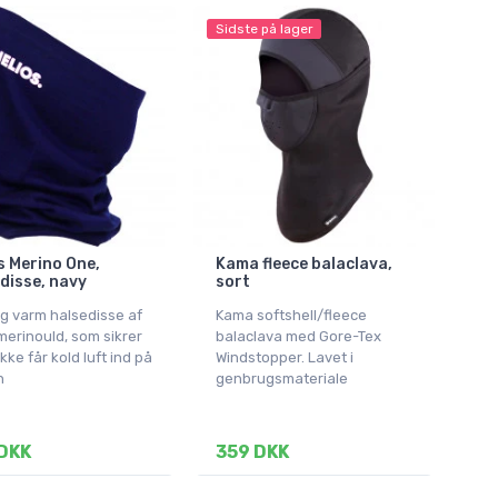
Sidste på lager
s Merino One,
Kama fleece balaclava,
disse, navy
sort
g varm halsedisse af
Kama softshell/fleece
erinould, som sikrer
balaclava med Gore-Tex
ikke får kold luft ind på
Windstopper. Lavet i
n
genbrugsmateriale
DKK
359 DKK