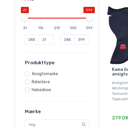
21
399
21
116
210
305
399
DKK
DKK
Produkttype
Kama Go
Ansigtsmaske
ansigts
Balaclava
Ansigtsm
Windstop
Halsedisse
Tecnostr
Topkvalit
Mærke
279 D