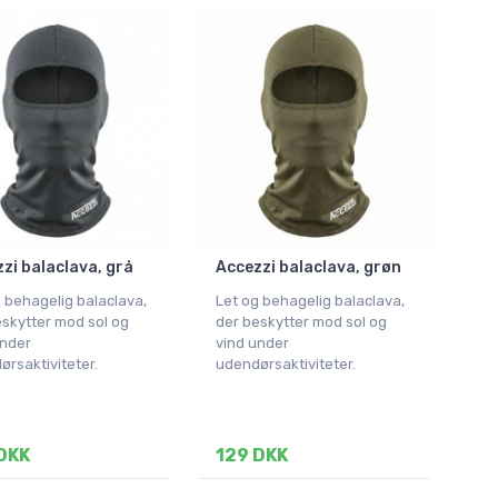
zi balaclava, grå
Accezzi balaclava, grøn
 behagelig balaclava,
Let og behagelig balaclava,
skytter mod sol og
der beskytter mod sol og
under
vind under
rsaktiviteter.
udendørsaktiviteter.
DKK
129 DKK