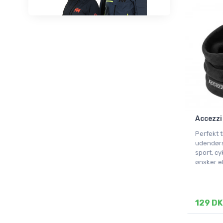
Accezzi
Perfekt ti
udendørsa
sport, cy
ønsker e
129 DK