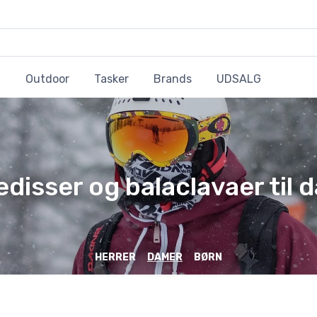
Outdoor
Tasker
Brands
UDSALG
edisser og balaclavaer til 
HERRER
DAMER
BØRN