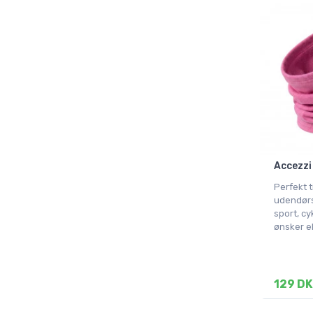
Accezzi
Perfekt ti
udendørsa
sport, cy
ønsker e
129 DK