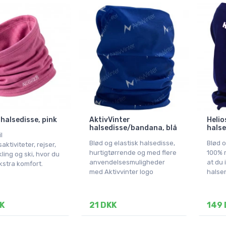
 halsedisse, pink
AktivVinter
Helio
halsedisse/bandana, blå
halse
l
Blød og elastisk halsedisse,
Blød o
ktiviteter, rejser,
hurtigtørrende og med flere
100% m
kling og ski, hvor du
anvendelsesmuligheder
at du 
kstra komfort.
med Aktivvinter logo
halse
K
21 DKK
149 