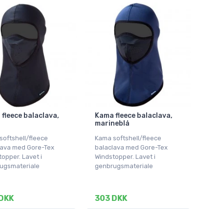
fleece balaclava,
Kama fleece balaclava,
marineblå
softshell/fleece
Kama softshell/fleece
lava med Gore-Tex
balaclava med Gore-Tex
opper. Lavet i
Windstopper. Lavet i
ugsmateriale
genbrugsmateriale
DKK
303 DKK