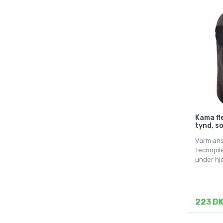
Kama fl
tynd, s
Varm ans
Tecnopil
under hj
223 D