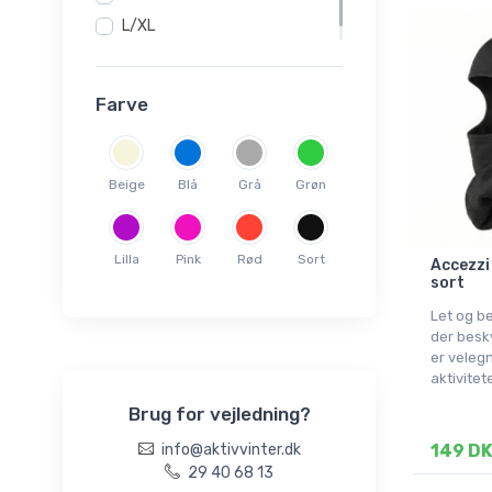
L/XL
Onesize
Farve
Beige
Blå
Grå
Grøn
Lilla
Pink
Rød
Sort
Accezzi 
sort
Let og b
der besk
er velegn
aktivitet
Brug for vejledning?
info@aktivvinter.dk
149 D
29 40 68 13