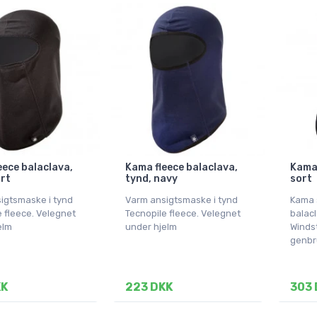
eece balaclava,
Kama fleece balaclava,
Kama 
ort
tynd, navy
sort
igtsmaske i tynd
Varm ansigtsmaske i tynd
Kama 
e fleece. Velegnet
Tecnopile fleece. Velegnet
balac
elm
under hjelm
Windst
genbr
KK
223 DKK
303 