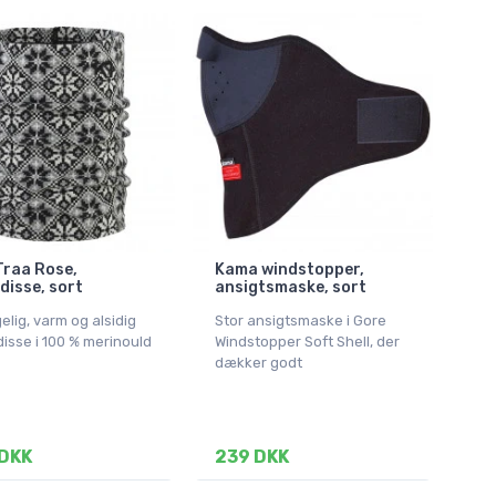
Traa Rose,
Kama windstopper,
disse, sort
ansigtsmaske, sort
lig, varm og alsidig
Stor ansigtsmaske i Gore
isse i 100 % merinould
Windstopper Soft Shell, der
dækker godt
DKK
239 DKK