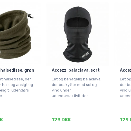
 halsedisse, grøn
Accezzi balaclava, sort
Accez
et halsedisse, der
Let og behagelig balaclava,
Let og
r hals og ansigt og
der beskytter mod sol og
der be
lig til udendørs
vind under
vind 
r.
udendørsaktiviteter.
udendø
KK
129 DKK
129 