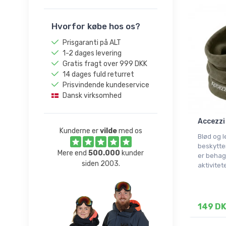
Hvorfor købe hos os?
Prisgaranti på ALT
1-2 dages levering
Gratis fragt over 999 DKK
14 dages fuld returret
Prisvindende kundeservice
Dansk virksomhed
Accezzi
Kunderne er
vilde
med os
Blød og l
beskytte
Mere end
500.000
kunder
er behage
siden 2003.
aktivitete
149 D