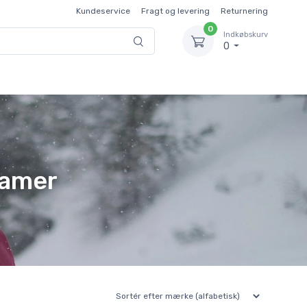
Kundeservice
Fragt og levering
Returnering
0
Indkøbskurv
0
damer