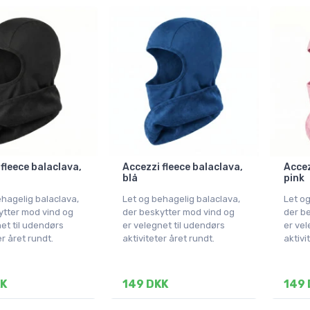
fleece balaclava,
Accezzi fleece balaclava,
Accez
blå
pink
ehagelig balaclava,
Let og behagelig balaclava,
Let og
ytter mod vind og
der beskytter mod vind og
der b
et til udendørs
er velegnet til udendørs
er vel
er året rundt.
aktiviteter året rundt.
aktivi
KK
149 DKK
149 