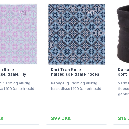
aa Rose,
Kari Traa Rose,
Kama 
se, dame, lily
halsedisse, dame, rocea
sort
, varm og alsidig
Behagelig, varm og alsidig
Varm h
se i 100 % merinould
halsedisse i 100 % merinould
fleece
genbr
KK
299 DKK
215 