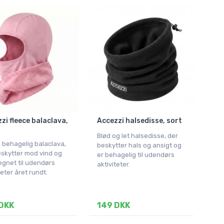
zi fleece balaclava,
Accezzi halsedisse, sort
Blød og let halsedisse, der
 behagelig balaclava,
beskytter hals og ansigt og
eskytter mod vind og
er behagelig til udendørs
egnet til udendørs
aktiviteter.
teter året rundt.
DKK
149 DKK