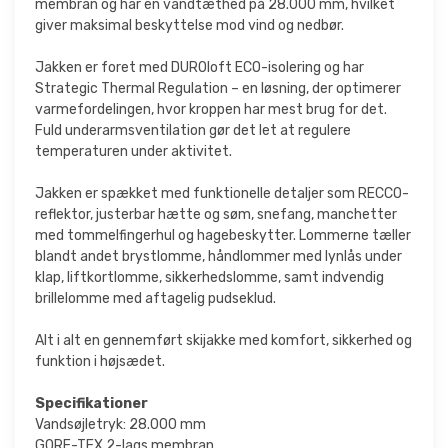
membran og har en vandtæthed på 28.000 mm, hvilket
giver maksimal beskyttelse mod vind og nedbør.
Jakken er foret med DUROloft ECO-isolering og har
Strategic Thermal Regulation – en løsning, der optimerer
varmefordelingen, hvor kroppen har mest brug for det.
Fuld underarmsventilation gør det let at regulere
temperaturen under aktivitet.
Jakken er spækket med funktionelle detaljer som RECCO-
reflektor, justerbar hætte og søm, snefang, manchetter
med tommelfingerhul og hagebeskytter. Lommerne tæller
blandt andet brystlomme, håndlommer med lynlås under
klap, liftkortlomme, sikkerhedslomme, samt indvendig
brillelomme med aftagelig pudseklud.
Alt i alt en gennemført skijakke med komfort, sikkerhed og
funktion i højsædet.
Specifikationer
Vandsøjletryk: 28.000 mm
GORE-TEX 2-lags membran