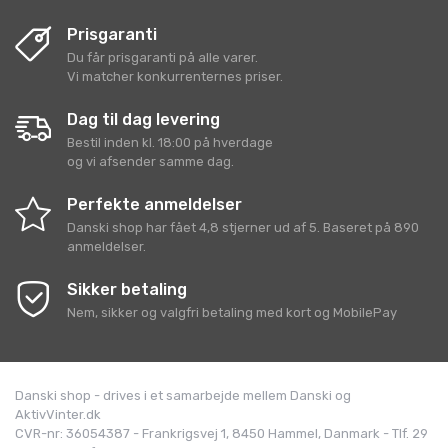
Prisgaranti
Du får prisgaranti på alle varer.
Vi matcher konkurrenternes priser.
Dag til dag levering
Bestil inden kl. 18:00 på hverdage
og vi afsender samme dag.
Perfekte anmeldelser
Danski shop
har fået
4,8
stjerner ud af
5
. Baseret på
890
anmeldelser.
Sikker betaling
Nem, sikker og valgfri betaling med kort og MobilePay
Danski shop - drives i et samarbejde mellem Danski og
AktivVinter.dk
CVR-nr: 36054387 - Frankrigsvej 1, 8450 Hammel, Danmark - Tlf. 29