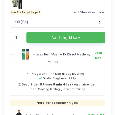
Størrelsesguide
Kun
2
stk.
på lager!
Tilføj til kurv
+138
Nikwax Tech Wash + TX Direct Wash-In,
DKK
2x300ml
Prisgaranti
Dag til dag levering
Gratis fragt over 999,-
Bestil inden
5
timer
5
min
41
sek
og vi afsender i
dag. Modtag lørdag (uden omdeling)
Mere for pengene?
Kig på:
1.499 DKK