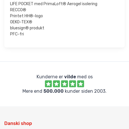
LIFE POCKET med PrimaLoft® Aerogel isolering
RECCO®
Printet HH®-logo
OEKO-TEX®
bluesign® produkt
PFC-fri
Kunderne er
vilde
med os
Mere end
500.000
kunder siden 2003.
Danski shop