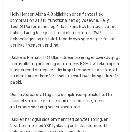
Helly Hansen Alpha 4.0 skijakken er en fantastisk
kombination af stil, funktionalitet og ydeevne. Helly
Tech® Performance og 4-lags konstruktion sikrer, at du
holdes tør og beskyttet mod elementerne. DWR-
behandlingen og de fuldt tapede syninger sørger for, at
der ikke trænger vand ind.
Jakkens PrimaLoft® Black Ocean solering er bæredygtigt
fremstillet og holder dig varm, mens H2FLOW teknologien
hjælper med at regulere din kropstemperatur og sikre, at
du altid har det komfortabelt, uanset hvor længe du står
på ski.
Den justerbare, aftagelige og hjelmkompatible hætte
giver ekstra beskyttelse mod elementerne, mens
justerbare snefang holder sneen ude.
Jakken har også sidelommer med børstet foring, en
brystlomme med YKK lynlås og en liftkortlomme til
opbevaring af vigtige ejendele og udstyr.