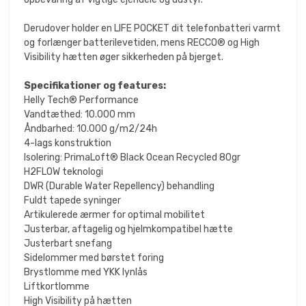
Derudover holder en LIFE POCKET dit telefonbatteri varmt
og forlænger batterilevetiden, mens RECCO® og High
Visibility hætten øger sikkerheden på bjerget.
Specifikationer og features:
Helly Tech® Performance
Vandtæthed: 10.000 mm
Åndbarhed: 10.000 g/m2/24h
4-lags konstruktion
Isolering: PrimaLoft® Black Ocean Recycled 80gr
H2FLOW teknologi
DWR (Durable Water Repellency) behandling
Fuldt tapede syninger
Artikulerede ærmer for optimal mobilitet
Justerbar, aftagelig og hjelmkompatibel hætte
Justerbart snefang
Sidelommer med børstet foring
Brystlomme med YKK lynlås
Liftkortlomme
High Visibility på hætten